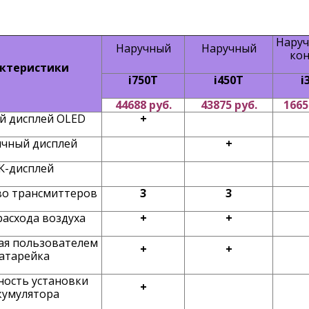
Наруч
Наручный
Наручный
кон
ктеристики
i7
50T
i450T
i
44688 руб.
43875 руб.
1665
й дисплей OLED
+
чный дисплей
+
К-дисплей
во трансмиттеров
3
3
расхода воздуха
+
+
ая пользователем
+
+
атарейка
ость установки
+
кумулятора