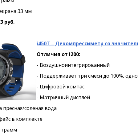
 грамм
экрана 33 мм
3 руб.
i450T – Декомпрессиметр со значите
Отличия от i200:
- Воздушноинтегрированный
- Поддерживает три смеси до 100%, одн
- Цифровой компас
- Матричный дисплей
а пресная/соленая вода
фейс в комплекте
7 грамм