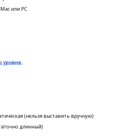
 Mac или PC
 уровня.
атическая (нельзя выставить вручную)
статочно длинный)