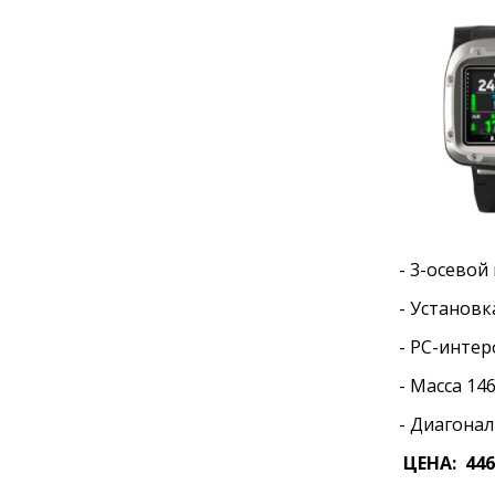
- 3-осевой
- Установк
- PC-интер
- Масса 14
- Диагонал
ЦЕНА: 446