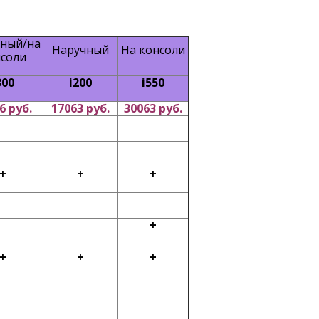
ный/на
Наручный
На консоли
соли
300
i200
i550
6 руб.
17063 руб.
30063 руб.
+
+
+
+
+
+
+