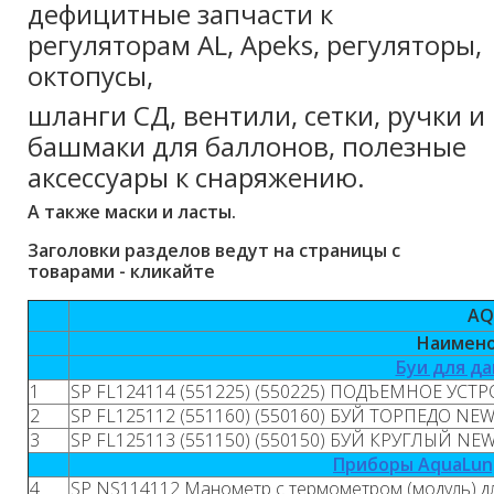
дефицитные запчасти к
регуляторам AL, Apeks, регуляторы,
октопусы,
шланги СД, вентили, сетки, ручки и
башмаки для баллонов, полезные
аксессуары к снаряжению.
А также маски и ласты.
Заголовки разделов ведут на страницы с
товарами - кликайте
AQ
Наимено
Буи для да
1
SP FL124114 (551225) (550225) ПОДЪЕМНОЕ УСТ
2
SP FL125112 (551160) (550160) БУЙ ТОРПЕДО NE
3
SP FL125113 (551150) (550150) БУЙ КРУГЛЫЙ NE
Приборы AquaLun
4
SP NS114112 Манометр с термометром (модуль) д