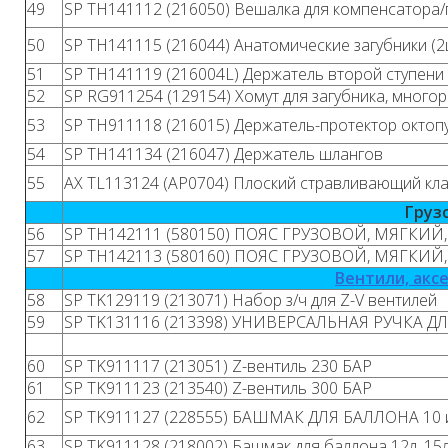
49
SP TH141112 (216050) Вешалка для компенсатора
50
SP TH141115 (216044) Анатомические загубники (
51
SP TH141119 (216004L) Держатель второй ступени 
52
SP RG911254 (129154) Хомут для загубника, много
53
SP TH911118 (216015) Держатель-протектор октопу
54
SP TH141134 (216047) Держатель шлангов
55
AX TL113124 (AP0704) Плоский стравливающий клап
Груз
56
SP TH142111 (580150) ПОЯС ГРУЗОВОЙ, МЯГКИЙ, 
57
SP TH142113 (580160) ПОЯС ГРУЗОВОЙ, МЯГКИЙ, 
Вентили, акс
58
SP TK129119 (213071) Набор з/ч для Z-V вентилей
59
SP TK131116 (213398) УНИВЕРСАЛЬНАЯ РУЧКА Д
60
SP TK911117 (213051) Z-вентиль 230 БАР
61
SP TK911123 (213540) Z-вентиль 300 БАР
62
SP TK911127 (228555) БАШМАК ДЛЯ БАЛЛОНА 10 и
63
SP TK911128 (218002) Башмак для баллона 12л, 15л,