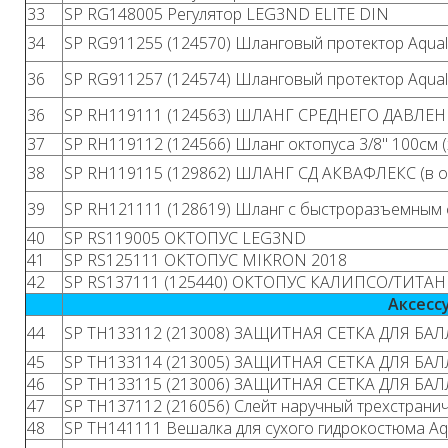
33
SP RG148005 Регулятор LEG3ND ELITE DIN
34
SP RG911255 (124570) Шланговый протектор Aqua
36
SP RG911257 (124574) Шланговый протектор Aqual
36
SP RH119111 (124563) ШЛАНГ СРЕДНЕГО ДАВЛЕНИЯ
37
SP RH119112 (124566) Шланг октопуса 3/8" 100см 
38
SP RH119115 (129862) ШЛАНГ СД АКВАФЛЕКС (в опл
39
SP RH121111 (128619) Шланг с быстроразъемным со
40
SP RS119005 ОКТОПУС LEG3ND
41
SP RS125111 ОКТОПУС MIKRON 2018
42
SP RS137111 (125440) ОКТОПУС КАЛИПСО/ТИТАН
Аксесс
44
SP TH133112 (213008) ЗАЩИТНАЯ СЕТКА ДЛЯ БАЛЛ
45
SP TH133114 (213005) ЗАЩИТНАЯ СЕТКА ДЛЯ БА
46
SP TH133115 (213006) ЗАЩИТНАЯ СЕТКА ДЛЯ БА
47
SP TH137112 (216056) Слейт наручный трехстрани
48
SP TH141111 Вешалка для сухого гидрокостюма A