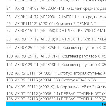
94
AX RH114169 (AP0203/1-1MTR) Шланг среднего давл
95
AX RH114172 (AP0203/1-2.1MTR) Шланг среднего дав
96
AX RP111121 (AP0100) Комплект SIDEMOUNT
97
AX RQ115114 (AP0068) КОМПЛЕКТ РЕГУЛЯТОР MT
98
AX RQ117112 (AP0918) КОМПЛЕКТ РЕГУЛЯТОР XL
99
AX RQ125124 (AP0325F-1) Комплект регулятор XTX
100
AX RQ129119 (AP0317F-1) Комплект регулятор XT
101
AX RQ129121 (AP0318F-1) Комплект регулятор XTX
102
AX RS131111 (AP0351F) Октопус (вторая ступень) 
103
AX RS131115 (AP0341F/Y) Октопус XTX40 NEW
104
AX RS135111 (AP0219) Набор запчастей ко 2-ой ступ
105
AX RT129112 (AP0361F-1) ПЕРВАЯ СТУПЕНЬ DST (XT
106
AX RT132113 (AP0363F-1) ПЕРВАЯ СТУПЕНЬ FSR (X
Te