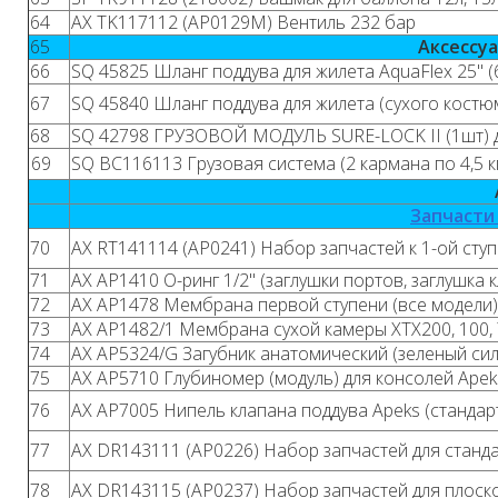
64
AX TK117112 (AP0129М) Вентиль 232 бар
65
Аксессу
66
SQ 45825 Шланг поддува для жилета AquaFlex 25" (
67
SQ 45840 Шланг поддува для жилета (сухого костюма
68
SQ 42798 ГРУЗОВОЙ МОДУЛЬ SURE-LOCK II (1шт) д
69
SQ BC116113 Грузовая система (2 кармана по 4,5 кг
Запчасти
70
AX RT141114 (AP0241) Набор запчастей к 1-ой ступе
71
AX AP1410 О-ринг 1/2" (заглушки портов, заглушка 
72
AX AP1478 Мембрана первой ступени (все модели)
73
AX AP1482/1 Мембрана сухой камеры XTX200, 100,
74
AX AP5324/G Загубник анатомический (зеленый си
75
AX AP5710 Глубиномер (модуль) для консолей Apek
76
AX AP7005 Нипель клапана поддува Apeks (стандарт
77
AX DR143111 (AP0226) Набор запчастей для станд
78
AX DR143115 (AP0237) Набор запчастей для плоск