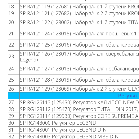
18
SP RA121119 (127681) Набор з/ч к 1-й ступени KR
19
SP RA121121 (127682) Набор з/ч к 2-й ступени KR
20
SP RA121122 (128002) Набор з/ч к 1-й ступени TITA
21
SP RA121124 (128015) Набор з/ч для поршневых 1-х
22
SP RA121125 (128016) Набор з/ч для сбалансирован
SP RA121126 (128017) Набор з/ч для сверхсбалан
23
Legend)
24
SP RA121127 (128018) Набор з/ч для несбалансиров
25
SP RA121128 (128019) Набор з/ч для сбалансированн
26
SP RA121129 (128069) Набор з/ч к 2-й ступени GLA
Регуля
27
SP RG126113 (125430) Регулятор КАЛИПСО NEW DI
28
SP RG128112 (125470) Регулятор ТИТАН DIN 2017,
29
SP RG129114 (129930) Регулятор CORE SUPREME 
30
SP RG148000 Регулятор LEG3ND
31
SP RG148001 Регулятор LEG3ND DIN
32
SP RG148003 Регулятор LEG3ND MBS DIN