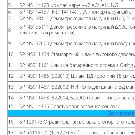
5
SP NS114128 Компас наручный AQUALUNG
6
SP NS114137 (NS114114) Глубиномер наручный ан
7
SP NS138111 Декомпрессиметр наручный i100, Blue
SP NS155111 Декомпрессиметр наручный i200C (си
8
текстильным ремешком)
9
SP NS157000 Декомпрессиметр наручный воздушно
10
SP NS911134 Стандартный шланг высокого давлени
11
SP NS911161 Крышка батарейного отсека + О-ring 
12
SP NS911486 (522012) Шланг ВД короткий 18 см к 
13
SP NS911487 (522002) НИПЕЛЬ для шланга ВД ман
14
SP NS911488 (522004, 522002) О-ринг нипеля для 
15
SP NS114135 Пластиковая заглушка консоли
Запчасти к
16
SP 129173 Оградительная вставка стопорного коль
17
SP RA119121 (129227) Набор запчастей для апгр