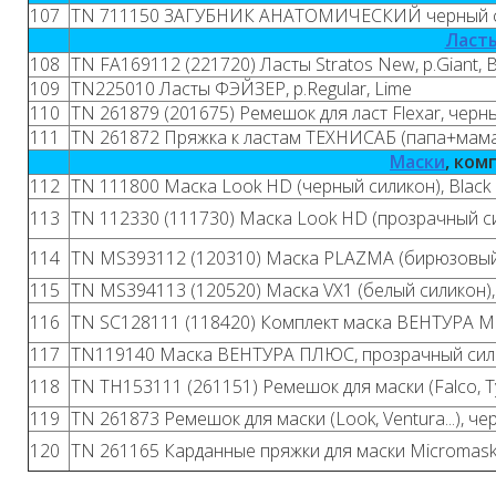
107
TN 711150 ЗАГУБНИК АНАТОМИЧЕСКИЙ черный 
Ласт
108
TN FA169112 (221720) Ласты Stratos New, р.Giant,
109
TN225010 Ласты ФЭЙЗЕР, р.Regular, Lime
110
TN 261879 (201675) Ремешок для ласт Flexar, черн
111
TN 261872 Пряжка к ластам ТЕХНИСАБ (папа+мам
Маски
, ком
112
TN 111800 Маска Look HD (черный силикон), Black
113
TN 112330 (111730) Маска Look HD (прозрачный сил
114
TN MS393112 (120310) Маска PLAZMA (бирюзовый си
115
TN MS394113 (120520) Маска VX1 (белый силикон), 
116
TN SC128111 (118420) Комплект маска ВЕНТУРА МИ
117
TN119140 Маска ВЕНТУРА ПЛЮС, прозрачный сили
118
TN TH153111 (261151) Ремешок для маски (Falco, Ty
119
TN 261873 Ремешок для маски (Look, Ventura...), че
120
TN 261165 Карданные пряжки для маски Micromask, V