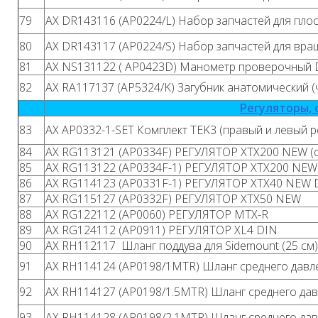
79
AX DR143116 (AP0224/L) Набор запчастей для плос
80
AX DR143117 (AP0224/S) Набор запчастей для вра
81
AX NS131122 ( AP0423D) Манометр проверочный 
82
AX RA117137 (AP5324/K) Загубник анатомический (
Регуляторы, 
83
AX AP0332-1-SET Комплект TEK3 (правый и левый ре
84
AX RG113121 (AP0334F) РЕГУЛЯТОР XTX200 NEW (с
85
AX RG113122 (AP0334F-1) РЕГУЛЯТОР XTX200 NEW 
86
AX RG114123 (AP0331F-1) РЕГУЛЯТОР XTX40 NEW 
87
AX RG115127 (AP0332F) РЕГУЛЯТОР XTX50 NEW
88
AX RG122112 (AP0060) РЕГУЛЯТОР MTX-R
89
AX RG124112 (AP0911) РЕГУЛЯТОР XL4 DIN
90
AX RH112117 Шланг поддува для Sidemount (25 см)
91
AX RH114124 (AP0198/1MTR) Шланг среднего давлен
92
AX RH114127 (AP0198/1.5MTR) Шланг среднего давле
93
AX RH114128 (AP0198/2.1MTR) Шланг среднего давле