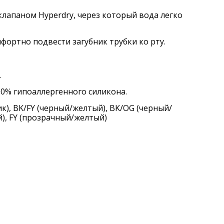
клапаном Hyperdry, через который вода легко
ортно подвести загубник трубки ко рту.
.
00% гипоаллергенного силикона.
к), BK/FY (черный/желтый), BK/OG (черный/
), FY (прозрачный/желтый)