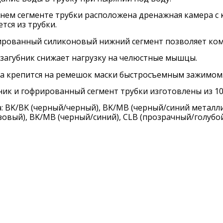
нем сегменте трубки расположена дренажная камера с 
ется из трубки.
рованный силиконовый нижний сегмент позволяет комф
загубник снижает нагрузку на челюстные мышцы.
а крепится на ремешок маски быстросъемным зажимом
ник и гофрированный сегмент трубки изготовлены из 1
: BK/BK (черный/черный), BK/MB (черный/синий металли
овый), BK/MB (черный/синий), CLB (прозрачный/голубой