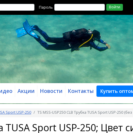
Войти
Пароль
идео
Акции
Новости
Контакты
Купить опто
SA Sport USP-250
TS MSS-USP250 CLB Трубка TUSA Sport USP-250 (без 
а TUSA Sport USP-250; Цвет 