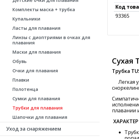
Детские очки для плавания
Код тов
Комплекты маска + трубка
93365
Купальники
Ласты для плавания
Линзы с диоптриями в очках для
плавания
Маски для плавания
Сухая 
Обувь
Очки для плавания
Трубка
TU
Плавки
Легкая удо
сноркелинг
Полотенца
Симпатичн
Сумки для плавания
исполнени
Трубки для плавания
плавании и
Шапочки для плавания
ХАРАКТЕР
Уход за снаряжением
Трубк
попад