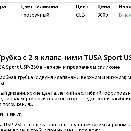
ара
Цвет силикона
Цвет
Цена
Нал
прозрачный
CLB
3000
В на
Трубка с 2-я клапаними TUSA Sport 
SA
Sport
USP-250 в черном и прозрачном силиконе
бная трубка (с двумя клапанами верхним и нижним) мо
а.
ый дизайн, яркие цвета, легкий вес, гибкий гофрирова
е, гипоаллергенный силикон и ортопедический загубн
 погружениях.
ИСТИКИ:
а USP-250 оснащена запатентованным сухим верхним кл
ание воды в трубку при нырянии под воду.