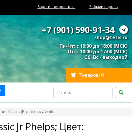
Зарегистрироваться
Забыли пароль
+7 (901) 590-91-34
shop@tetis.ru
Пн-Чт: с 10:00 до 18:00 (МСК)
Пт: с 10:00 до 17:00 (МСК)
Сб, Вс - выходной
Товаров: 0
м
я Classic JR, pink/navy/white
ic Jr Phelps; Цвет: