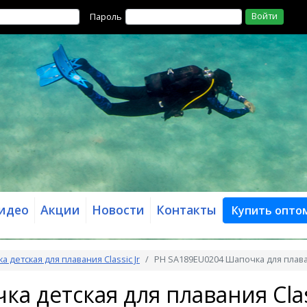
Войти
Пароль
идео
Акции
Новости
Контакты
Купить опто
 детская для плавания Classic Jr
PH SA189EU0204 Шапочка для плавани
а детская для плавания Class