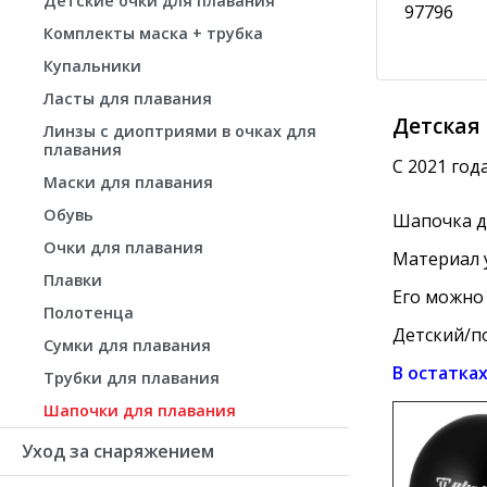
Детские очки для плавания
97796
Комплекты маска + трубка
Купальники
Ласты для плавания
Детская
Линзы с диоптриями в очках для
плавания
С 2021 год
Маски для плавания
Обувь
Шапочка дл
Очки для плавания
Материал у
Плавки
Его можно
Полотенца
Детский/п
Сумки для плавания
В остатка
Трубки для плавания
Шапочки для плавания
Уход за снаряжением