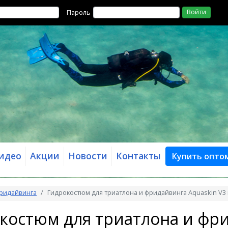
Войти
Пароль
идео
Акции
Новости
Контакты
Купить опто
фридайвинга
Гидрокостюм для триатлона и фридайвинга Aquaskin V3
костюм для триатлона и фри