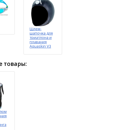
Шлем-
шапочка для
триатлона и
плавания
Aquaskin V3
 товары:
стюм
ания
нга