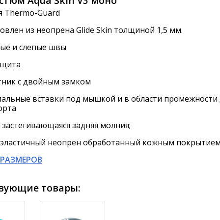
стюм Aqua Skin
V3
моно
я Thermo-Guard
овлен из неопрена Glide Skin толщиной 1,5 мм.
ые и слепые швы
ащита
тник с двойным замком
альные вставки под мышкой и в области промежности
орта
 застегивающаяся задняя молния;
эластичный неопрен обработанный кожным покрытием 
РАЗМЕРОВ
вующие товары: