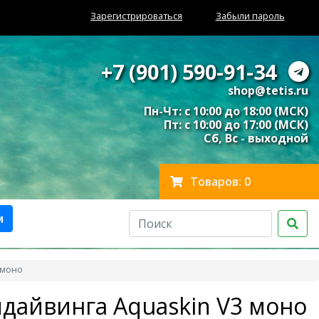
Зарегистрироваться
Забыли пароль
+7 (901) 590-91-34
shop@tetis.ru
Пн-Чт: с 10:00 до 18:00 (МСК)
Пт: с 10:00 до 17:00 (МСК)
Сб, Вс - выходной
Товаров: 0
м
 моно
дайвинга Aquaskin V3 моно