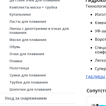
Гидроко
Детские очки для плавания
Технологи
Комплекты маска + трубка
Изгот
Купальники
Ласты для плавания
Клеен
Линзы с диоптриями в очках для
УФ-з
плавания
Воро
Маски для плавания
Обувь
Специ
комф
Очки для плавания
Легко
Плавки
Полотенца
Супер
Сумки для плавания
ТАБЛИЦЫ 
Трубки для плавания
Шапочки для плавания
Сопутст
Уход за снаряжением