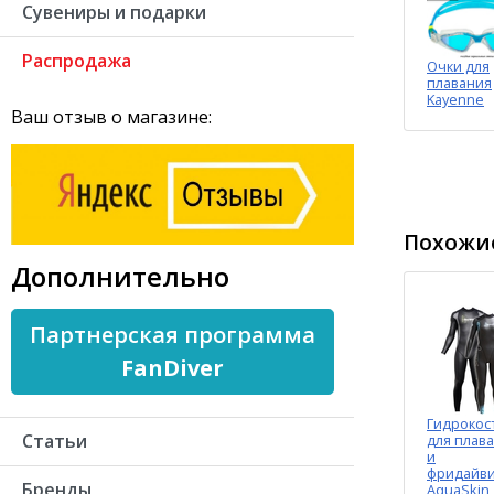
Сувениры и подарки
Распродажа
Очки для
плавания
Kayenne
Ваш отзыв о магазине:
Похожие
Дополнительно
Партнерская программа
FanDiver
Гидроко
Статьи
для плав
и
фридайви
Бренды
AquaSkin