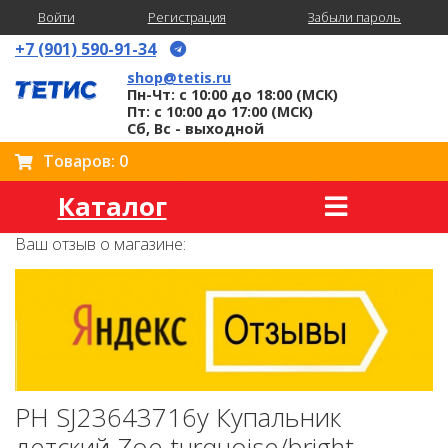
Войти
Регистрация
Забыли пароль
+7 (901) 590-91-34
shop@tetis.ru
Пн-Чт: с 10:00 до 18:00 (МСК)
Пт: с 10:00 до 17:00 (МСК)
Сб, Вс - выходной
Товаров: 0
Каталог
Ваш отзыв о магазине:
PH SJ23643716y Купальник
детский Zoe turquoise/bright