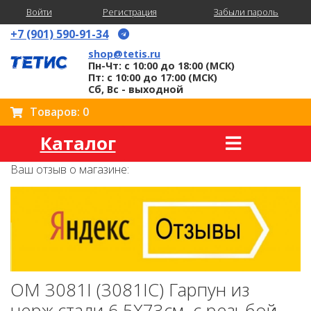
Войти
Регистрация
Забыли пароль
+7 (901) 590-91-34
shop@tetis.ru
Пн-Чт: с 10:00 до 18:00 (МСК)
Пт: с 10:00 до 17:00 (МСК)
Сб, Вс - выходной
Товаров: 0
Каталог
Ваш отзыв о магазине:
OM 3081I (3081IC) Гарпун из
нерж.стали 6,5X73см, с резьбой,