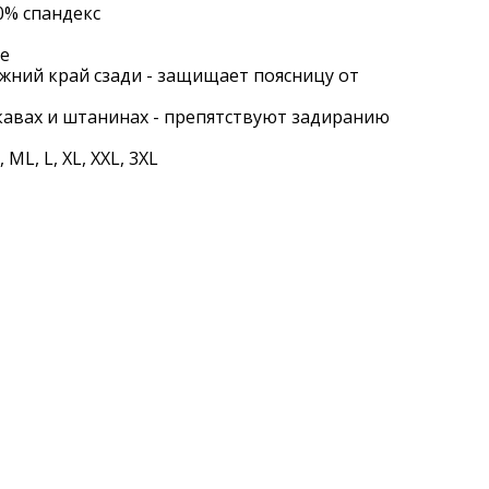
0% спандекс
се
жний край сзади - защищает поясницу от
авах и штанинах - препятствуют задиранию
,
ML
,
L
,
XL
,
XXL
, 3
XL