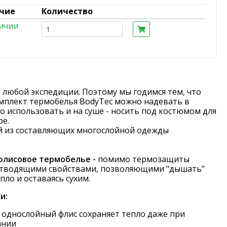
чие
Количество
ичии
 любой экспедиции. Поэтому мы годимся тем, что
мплект термобелья BodyTec можно надевать в
о использовать и на суше - носить под костюмом для
ре.
ой из составляющих многослойной одежды
флисовое термобелье -
помимо термозащиты
отводящими свойствами, позволяющими "дышать"
епло и оставаясь сухим.
и:
 однослойный флис сохраняет тепло даже при
ании