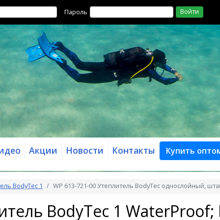
Войти
Пароль
идео
Акции
Новости
Контакты
Купить опто
ель BodyTec 1
WP 613-721-00 Утеплитель BodyTec однослойный, шта
итель BodyTec 1 WaterProof; 