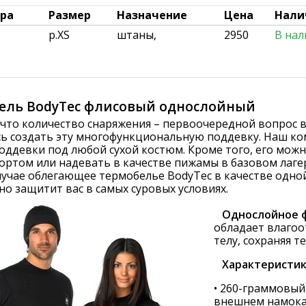
ара
Размер
Назначение
Цена
Нали
р.XS
штаны,
2950
В нал
ель BodyTec флисовый однослойный
 что количество снаряжения – первоочередной вопрос в
сь создать эту многофункциональную поддевку. Наш ко
оддевки под любой сухой костюм. Кроме того, его можн
ортом или надевать в качестве пижамы в базовом лаге
лучае облегающее термобелье BodyTec в качестве одн
о защитит вас в самых суровых условиях.
Однослойное 
обладает влаго
телу, сохраняя т
Характеристик
• 260-граммовый
внешнем намок