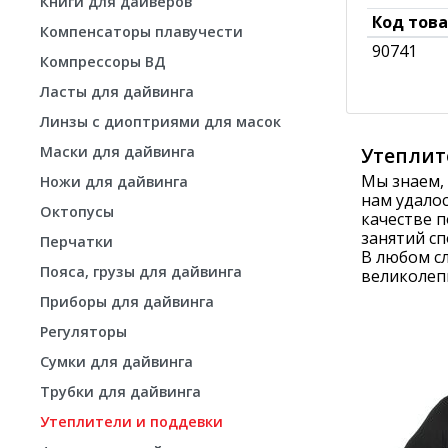
Книги для дайверов
Код тов
Компенсаторы плавучести
90741
Компрессоры ВД
Ласты для дайвинга
Линзы с диоптриями для масок
Маски для дайвинга
Утеплит
Мы знаем,
Ножи для дайвинга
нам удало
Октопусы
качестве п
занятий сп
Перчатки
В любом с
Пояса, грузы для дайвинга
великолепн
Приборы для дайвинга
Регуляторы
Сумки для дайвинга
Трубки для дайвинга
Утеплители и поддевки