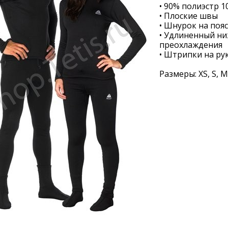
• 90% полиэстр 1
• Плоские швы
• Шнурок на поя
• Удлиненный ни
преохлаждения
•
Штрипки на рук
Размеры:
XS
,
S
,
M