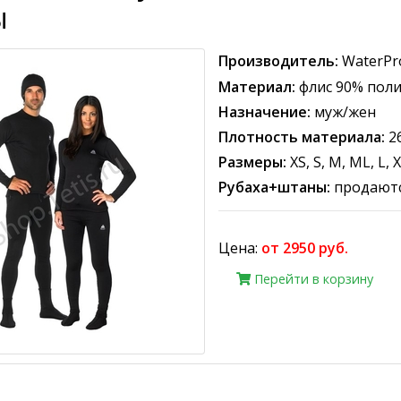
ы
Производитель:
WaterPr
Материал:
флис 90% поли
Назначение:
муж/жен
Плотность материала:
2
Размеры:
XS, S, M, ML, L, 
Рубаха+штаны:
продаютс
Цена:
от 2950 руб.
Перейти в корзину