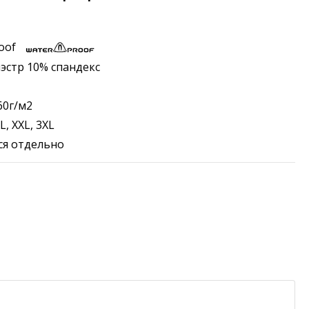
oof
эстр 10% спандекс
60г/м2
XL, XXL, 3XL
я отдельно