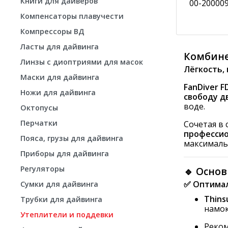
Книги для дайверов
00-20000
Компенсаторы плавучести
Компрессоры ВД
Ласты для дайвинга
Комбине
Линзы с диоптриями для масок
Лёгкость,
Маски для дайвинга
FanDiver F
Ножи для дайвинга
свободу д
воде.
Октопусы
Перчатки
Сочетая в
професси
Пояса, грузы для дайвинга
максималь
Приборы для дайвинга
Регуляторы
🔹 Основ
✅ Оптимал
Сумки для дайвинга
Thins
Трубки для дайвинга
намок
Утеплители и поддевки
Реком