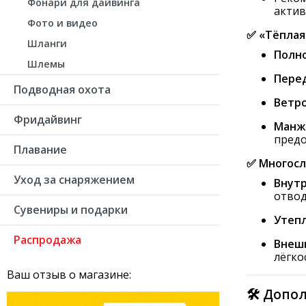
Фонари для дайвинга
актив
Фото и видео
✅ «Тёплая
Шланги
Полно
Шлемы
Перед
Подводная охота
Ветр
Фридайвинг
Манже
предо
Плавание
✅ Многосл
Уход за снаряжением
Внутр
отвод
Сувениры и подарки
Утеп
Распродажа
Внешн
лёгко
Ваш отзыв о магазине:
🛠 Допо