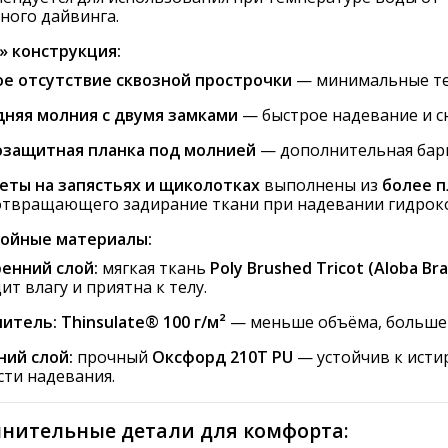
ного дайвинга.
» конструкция:
е отсутствие сквозной прострочки
— минимальные теп
няя молния с двумя замками
— быстрое надевание и с
озащитная планка под молнией
— дополнительная барь
ты на запястьях и щиколотках
выполнены из
более п
твращающего задирание ткани при надевании гидрок
ойные материалы:
енний слой:
мягкая ткань
Poly Brushed Tricot (Aloba Bra
ит влагу и приятна к телу.
литель:
Thinsulate® 100 г/м²
— меньше объёма, больше 
ий слой:
прочный
Оксфорд 210Т PU
— устойчив к исти
сти надевания.
лнительные детали для комфорта: