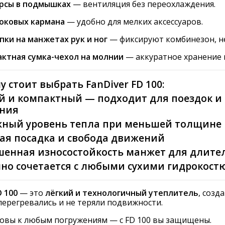
рсы в подмышках
— вентиляция без переохлаждения.
оковых кармана
— удобно для мелких аксессуаров.
ки на манжетах рук и ног
— фиксируют комбинезон, не
ктная сумка-чехол на молнии
— аккуратное хранение 
му стоит выбрать
FanDiver FD 100
:
ий и компактный — подходит для поездок 
ния
жный уровень тепла при меньшей толщине
ная посадка и свобода движений
шенная износостойкость манжет для длите
чно сочетается с любыми сухими гидрокос
D 100
— это
лёгкий и технологичный утеплитель
, созд
перегревались и не теряли подвижности.
товы к любым погружениям — с FD 100 вы защищены.