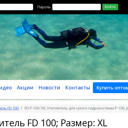
Войти
Пароль
идео
Акции
Новости
Контакты
Купить опто
ель FD 100
FD P-100-1XL Утеплитель для сухого гидрокостюма P-100, р
итель FD 100; Размер: XL