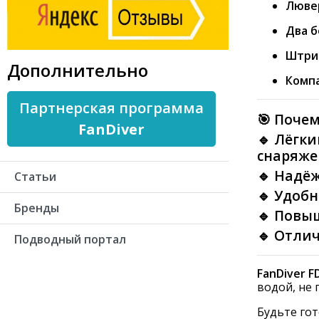
Люве
Два б
Штрип
Дополнительно
Компа
Партнерская программа
🎯 Поче
FanDiver
🔹 Лёгк
снаряже
🔹 Надё
Статьи
🔹 Удоб
Бренды
🔹 Повы
🔹 Отли
Подводный портал
FanDiver F
водой, не 
Будьте го