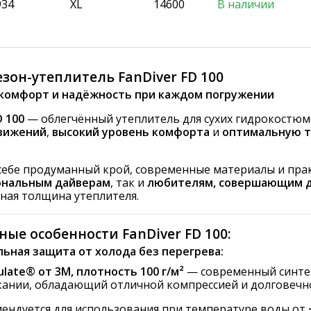
934
XL
14600
В наличии
зон-утеплитель FanDiver FD 100
 комфорт и надёжность при каждом погружении
D 100
— облегчённый утеплитель для сухих гидрокостюмо
вижений
,
высокий уровень комфорта
и
оптимальную 
 себе продуманный крой, современные материалы и прак
ональным дайверам
, так и
любителям, совершающим 
ная толщина утеплителя.
ные особенности FanDiver FD 100:
ьная защита от холода без перегрева:
ulate® от 3M, плотность 100 г/м²
— современный синтет
ании, обладающий отличной компрессией и долговечн
ендуется для использования при температуре воды от