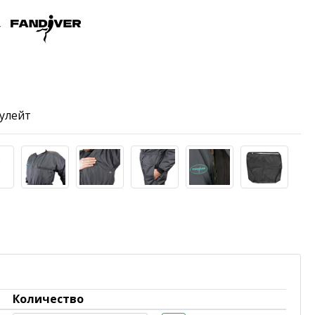
r
улейт
Количество