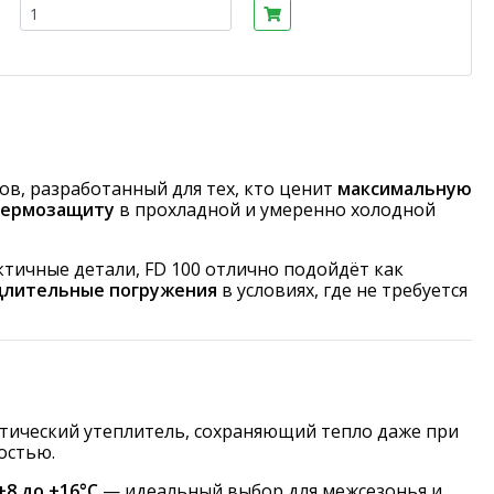
в, разработанный для тех, кто ценит
максимальную
термозащиту
в прохладной и умеренно холодной
тичные детали, FD 100 отлично подойдёт как
длительные погружения
в условиях, где не требуется
ический утеплитель, сохраняющий тепло даже при
остью.
+8 до +16°С
— идеальный выбор для межсезонья и