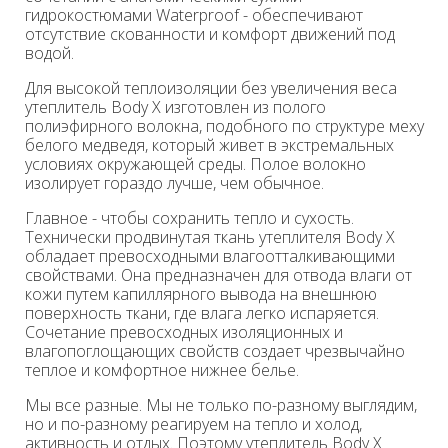
гидрокостюмами Waterproof - обеспечивают
отсутствие скованности и комфорт движений под
водой.
Для высокой теплоизоляции без увеличения веса
утеплитель Body X изготовлен из полого
полиэфирного волокна, подобного по структуре меху
белого медведя, который живет в экстремальных
условиях окружающей среды. Полое волокно
изолирует гораздо лучше, чем обычное.
Главное - чтобы сохранить тепло и сухость.
Технически продвинутая ткань утеплителя Body X
обладает превосходными влагоотталкивающими
свойствами. Она предназначен для отвода влаги от
кожи путем капиллярного вывода на внешнюю
поверхность ткани, где влага легко испаряется.
Сочетание превосходных изоляционных и
влагопоглощающих свойств создает чрезвычайно
теплое и комфортное нижнее белье.
Мы все разные. Мы не только по-разному выглядим,
но и по-разному реагируем на тепло и холод,
активность и отдых. Поэтому утеплитель Body X