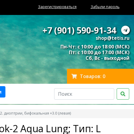
Зарегистрироваться
Забыли пароль
+7 (901) 590-91-34
shop@tetis.ru
Пн-Чт: с 10:00 до 18:00 (МСК)
Пт: с 10:00 до 17:00 (МСК)
Сб, Вс - выходной
Товаров: 0
м
. диоптрии, бифокальная +3.0 (левая)
k-2 Aqua Lung; Тип: L