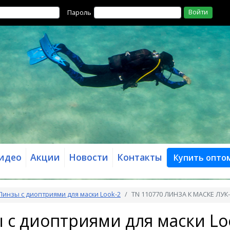
Войти
Пароль
идео
Акции
Новости
Контакты
Купить опто
Линзы с диоптриями для маски Look-2
TN 110770 ЛИНЗА К МАСКЕ ЛУК-2
 с диоптриями для маски Loo