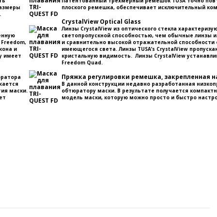
ть
Патентованный трехмерный ремешок TUSA точно повто
размеры
плоского ремешка, обеспечивает исключительный ком
.
CrystalView Optical Glass
Линзы CrystalView из оптического стекла характериз
енную
светопропускной способностью, чем обычные линзы из
 Freedom,
и сравнительно высокой отражательной способности 
кона и
имеющегося света. Линзы TUSA’s CrystalView пропуск
у имеет
кристальную видимость. Линзы CrystalView устанавлив
Freedom Quad.
Пряжка регулировки ремешка, закрепленная н
юратора
ижается
В данной конструкции недавно разработанная низкоп
ия маски.
обтюратору маски. В результате получается компактн
ет
модель маски, которую можно просто и быстро настр