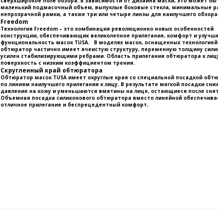
сверхширокое поле обзора. В зависимости от дизайна маски, это может бы
маленький подмасочный объем, выпуклые боковые стекла, минимальные 
непрозрачной рамки, а также три или четыре линзы для наилучшего обзора
Freedom
Технология Freedom – это комбинация революционно новых особенностей
конструкции, обеспечивающих великолепное прилегание, комфорт и улучш
функциональность масок TUSA. В моделях масок, оснащенных технологией
обтюратор частично имеет ячеистую структуру, переменную толщину сили
усилен стабилизирующими ребрами. Область прилегания обтюратора к лиц
поверхность с низким коэффициентом трения.
Скругленный край обтюратора
Обтюратор масок TUSA имеет округлые края со специальной посадкой обт
по линиям наилучшего прилегания к лицу. В результате мягкой посадки сн
давление на кожу и уменьшаются вмятины на лице, остающиеся после снят
Объемная посадка силиконового обтюратора вместо линейной обеспечива
.
отличное прилегание и беспрецедентный комфорт