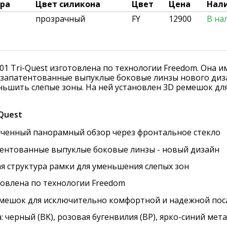
ара
Цвет силикона
Цвет
Цена
Нал
прозрачный
FY
12900
В на
01 Tri-Quest изготовлена по технологии Freedom. Она
 запатентованные выпуклые боковые линзы нового дизай
ньшить слепые зоны. На ней установлен 3D ремешок дл
-Quest
ченный панорамный обзор через фронтальное стекло
ентованные выпуклые боковые линзы - новый дизайн
я структура рамки для уменьшения слепых зон
овлена по технологии Freedom
мешок для исключительно комфортной и надежной пос
: черный (BK), розовая бугенвилия (BP), ярко-синий мета