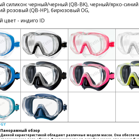
й силикон: черный/черный (QB-BK), черный/ярко-синий 
ий розовый (QB-HP), бирюзовый OG,
 цвет - индиго ID
OGY
Панорамный обзор
Данной характеристикой обладают различные модели масок. Она обеспеч