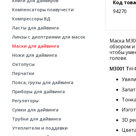
Книги для дайверов
Код тов
Компенсаторы плавучести
94270
Компрессоры ВД
Ласты для дайвинга
Линзы с диоптриями для масок
Маска M30
Маски для дайвинга
обзором и
чтобы уме
Ножи для дайвинга
голове.
Октопусы
M3001 Tri
Перчатки
Увели
Пояса, грузы для дайвинга
Запат
Приборы для дайвинга
Тонка
Регуляторы
Изгот
Сумки для дайвинга
Трубки для дайвинга
3D ре
Утеплители и поддевки
Цвета