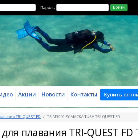
Войти
Пароль
идео
Акции
Новости
Контакты
Купить опто
лавания TRI-QUEST FD
TS M3001 FY МАСКА TUSA TRI-QUEST FD
 для плавания TRI-QUEST FD 