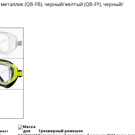
металлик (QB-FB), черный/желтый (QB-FY), черный/
Трехмерный ремешок
ивает