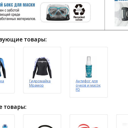
вующие товары:
ка
Гидромайка
Антифог для
Мрамор
очков и масок
FD
 товары: