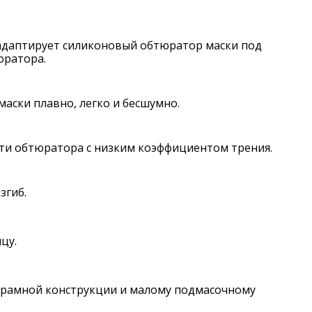
 адаптирует силиконовый обтюратор маски под
юратора.
ски плавно, легко и бесшумно.
сти обтюратора с низким коэффициентом трения.
згиб.
цу.
зрамной конструкции и малому подмасочному