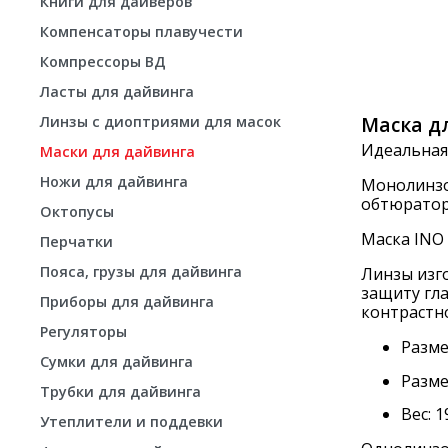
Книги для дайверов
Компенсаторы плавучести
Компрессоры ВД
Ласты для дайвинга
Маска д
Линзы с диоптриями для масок
Идеальная
Маски для дайвинга
Ножи для дайвинга
Монолинзо
обтюратор
Октопусы
Маска INO
Перчатки
Пояса, грузы для дайвинга
Линзы изг
защиту гла
Приборы для дайвинга
контрастн
Регуляторы
Разме
Сумки для дайвинга
Разме
Трубки для дайвинга
Вес: 1
Утеплители и поддевки