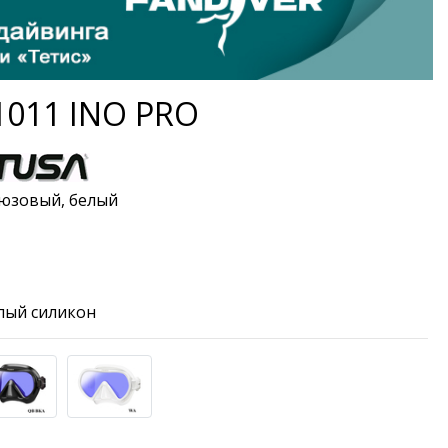
1011 INO PRO
рюзовый, белый
лый силикон