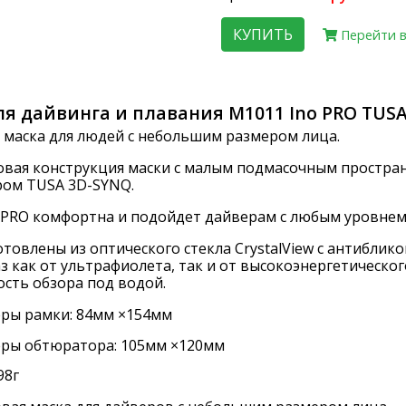
КУПИТЬ
Перейти в
ля дайвинга и плавания M1011 Ino PRO TUS
 маска для людей с небольшим размером лица.
вая конструкция маски с малым подмасочным простра
ом TUSA 3D-SYNQ.
 PRO комфортна и подойдет дайверам с любым уровнем
отовлены из оптического стекла CrystalView с антибли
з как от ультрафиолета, так и от высокоэнергетическог
ость обзора под водой.
ры рамки: 84мм ×154мм
ры обтюратора: 105мм ×120мм
98г