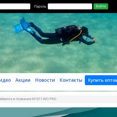
Войти
Пароль
идео
Акции
Новости
Контакты
Купить опто
айвинга и плавания M1011 INO PRO