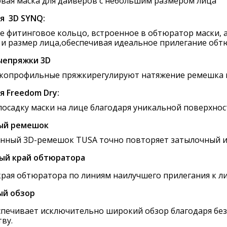
вая маска для дайверов с небольшим размером лица
я 3D SYNQ:
е фитинговое кольцо, встроенное в обтюратор маски,
 и размер лица,обеспечивая идеальное прилегание обт
ыепряжки 3D
копрофильные пряжкирегулируют натяжение ремешка ма
я Freedom Dry:
посадку маски на лице благодаря уникальной поверхно
й ремешок
нный 3D-ремешок TUSA точно повторяет затылочный и
ый край обтюратора
края обтюратора по линиям наилучшего прилегания к ли
й обзор
спечивает исключительно широкий обзор благодаря бе
ву.