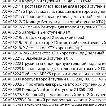
AX AP6210 Корпус 2-й ступени XTX (до 2013 года)
AX AP6211 Проставка пластиковая для второй ступени 
AX AP6211/G Проставка пластиковая для второй ступен
AX AP6211/Y Проставка пластиковая для второй ступен
AX AP6212/G Кольцо Вентури для второй ступени XTX (
AX AP6212/Y Кольцо Вентури для второй ступени XTX (
AX AP6215 Заглушка 2-й ступени XTX
AX AP6219/L Дефлектор XTX короткий (лев.)
AX AP6219/L/G Дефлектор XTX короткий (лев.,) зеленый
AX AP6219/R Дефлектор XTX короткий (пр.)
AX AP6219/R/G Дефлектор XTX короткий (пр.,) зеленый
AX AP6221/S Эмблема 2-й ступени XTX
AX AP6222 Пружина кнопки принудительной подачи во
AX AP6223 Клапан выдоха дыхательного автомата XTX
AX AP6224 Эмблема APEKS крышки дыхательного авто
AX AP6300 Корпус второй ступени XTX (200, 100, 50, 40,
AX AP6302/S Фронтальная крышка второй ступени XTX1
AX AP6309 Кольцо Venturi 2-й ступени XTX50-200
AX AP6577/S Внешний регулировочный винт 2-й ступен
AX AP6577F/S Внешний регулировочный винт 2-й ступе
AX AP6578 Регулировочный винт пружины камеры сред