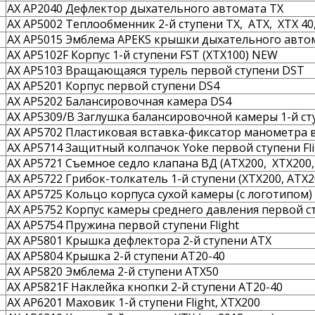
AX AP2040 Дефлектор дыхательного автомата TX
AX AP5002 Теплообменник 2-й ступени TX, ATX, XTX 40, 
AX AP5015 Эмблема APEKS крышки дыхательного автома
AX AP5102F Корпус 1-й ступени FST (XTX100) NEW
AX AP5103 Вращающаяся турель первой ступени DST
AX AP5201 Корпус первой ступени DS4
AX AP5202 Балансировочная камера DS4
AX AP5309/B Заглушка балансировочной камеры 1-й сту
AX AP5702 Пластиковая вставка-фиксатор манометра 
AX AP5714 Защитный колпачок Yoke первой ступени Fli
AX AP5721 Съемное седло клапана ВД (ATX200, XTX200,
AX AP5722 Грибок-толкатель 1-й ступени (XTX200, ATX2
AX AP5725 Кольцо корпуса сухой камеры (с логотипом)
AX AP5752 Корпус камеры среднего давления первой ст
AX AP5754 Пружина первой ступени Flight
AX AP5801 Крышка дефлектора 2-й ступени ATX
AX AP5804 Крышка 2-й ступени AT20-40
AX AP5820 Эмблема 2-й ступени ATX50
AX AP5821F Наклейка кнопки 2-й ступени AT20-40
AX AP6201 Маховик 1-й ступени Flight, XTX200