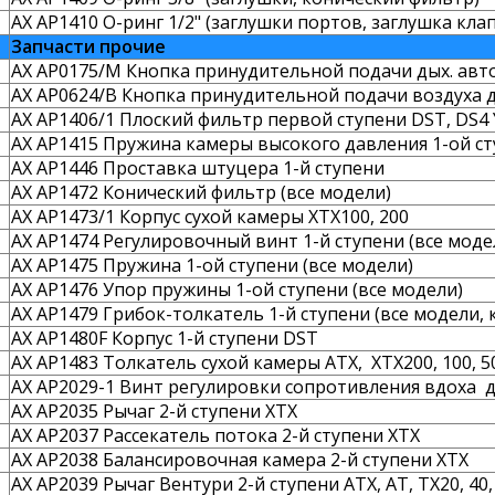
AX AP1410 О-ринг 1/2" (заглушки портов, заглушка кла
Запчасти прочие
AX AP0175/M Кнопка принудительной подачи дых. авто
AX AP0624/B Кнопка принудительной подачи воздуха 
AX AP1406/1 Плоский фильтр первой ступени DST, DS4
AX AP1415 Пружина камеры высокого давления 1-ой ст
AX AP1446 Проставка штуцера 1-й ступени
AX AP1472 Конический фильтр (все модели)
AX AP1473/1 Корпус сухой камеры XTX100, 200
AX AP1474 Регулировочный винт 1-й ступени (все моде
AX AP1475 Пружина 1-ой ступени (все модели)
AX AP1476 Упор пружины 1-ой ступени (все модели)
AX AP1479 Грибок-толкатель 1-й ступени (все модели, к
AX AP1480F Корпус 1-й ступени DST
AX AP1483 Толкатель сухой камеры ATX, XTX200, 100, 50
AX AP2029-1 Винт регулировки сопротивления вдоха 
AX AP2035 Рычаг 2-й ступени XTX
AX AP2037 Рассекатель потока 2-й ступени XTX
AX AP2038 Балансировочная камера 2-й ступени XTX
AX AP2039 Рычаг Вентури 2-й ступени АТХ, АТ, ТХ20, 40,