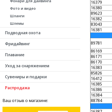
Фонари для дайвинга
16379
16380
Фото и видео
89623
Шланги
16382
Шлемы
83043
16381
Подводная охота
89781
Фридайвинг
86169
Плавание
86171
86170
Уход за снаряжением
16383
85826
Сувениры и подарки
16412
16385
Распродажа
16386
16384
88784
Ваш отзыв о магазине:
16387