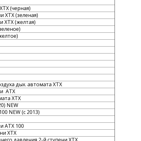
XTX (черная)
и XTX (зеленая)
и XTX (желтая)
зеленое)
желтое)
здуха дых. автомата XTX
 и ATX
мата XTX
 20) NEW
00 NEW (с 2013)
и ATX 100
ни XTX
него давления 2-й ступени XTX