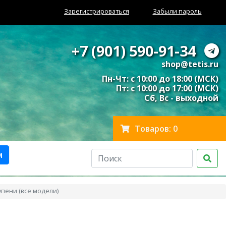
Зарегистрироваться
Забыли пароль
+7 (901) 590-91-34
shop@tetis.ru
Пн-Чт: с 10:00 до 18:00 (МСК)
Пт: с 10:00 до 17:00 (МСК)
Сб, Вс - выходной
Товаров: 0
м
упени (все модели)