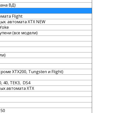
пана ВД)
мата Flight
дых. автомата XTX NEW
 Yoke
упени (все модели)
ли)
роме XTX200, Tungsten и Flight)
, 40, TEK3, DS4
дых автомата XTX
 50