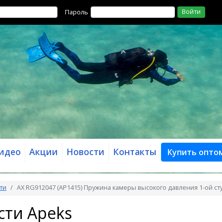
Войти
Пароль
идео
Акции
Новости
Контакты
Купить опто
ти
AX RG912047 (AP1415) Пружина камеры высокого давления 1-ой ст
сти Apeks