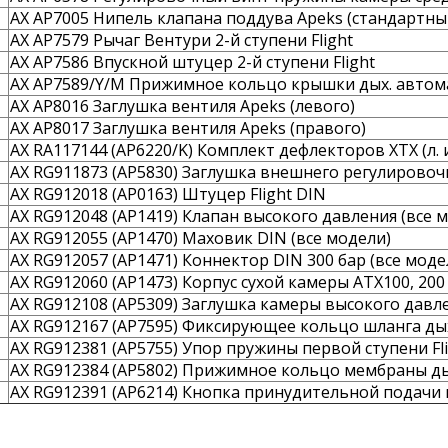
AX AP7005 Нипель клапана поддува Apeks (стандартный
AX AP7579 Рычаг Вентури 2-й ступени Flight
AX AP7586 Впускной штуцер 2-й ступени Flight
AX AP7589/Y/M Прижимное кольцо крышки дых. автома
AX AP8016 Заглушка вентиля Apeks (левого)
AX AP8017 Заглушка вентиля Apeks (правого)
AX RA117144 (AP6220/K) Комплект дефлекторов XTX (л. и
AX RG911873 (AP5830) Заглушка внешнего регулировоч
AX RG912018 (AP0163) Штуцер Flight DIN
AX RG912048 (AP1419) Клапан высокого давления (все 
AX RG912055 (AP1470) Маховик DIN (все модели)
AX RG912057 (AP1471) Коннектор DIN 300 бар (все моде
AX RG912060 (AP1473) Корпус сухой камеры ATX100, 200
AX RG912108 (AP5309) Заглушка камеры высокого давле
AX RG912167 (AP7595) Фиксирующее кольцо шланга дых
AX RG912381 (AP5755) Упор пружины первой ступени Fl
AX RG912384 (AP5802) Прижимное кольцо мембраны д
AX RG912391 (AP6214) Кнопка принудительной подачи 