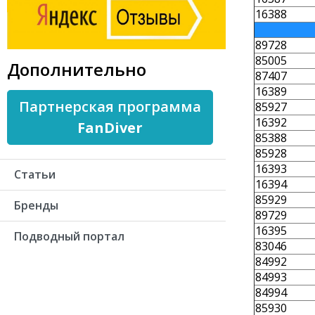
16388
89728
85005
Дополнительно
87407
16389
Партнерская программа
85927
16392
FanDiver
85388
85928
16393
Статьи
16394
85929
Бренды
89729
16395
Подводный портал
83046
84992
84993
84994
85930