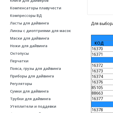
Книги для дайверов
Компенсаторы плавучести
Компрессоры ВД
Для выбора
Ласты для дайвинга
Линзы с диоптриями для масок
Маски для дайвинга
КОД
Ножи для дайвинга
16370
Октопусы
16371
Перчатки
16372
Пояса, грузы для дайвинга
16373
16374
Приборы для дайвинга
16376
Регуляторы
85105
Сумки для дайвинга
88663
16377
Трубки для дайвинга
Утеплители и поддевки
16378