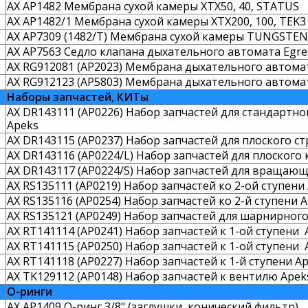
AX AP1482 Мембрана сухой камеры XTX50, 40, STATUS
AX AP1482/1 Мембрана сухой камеры XTX200, 100, TEK3
AX AP7309 (1482/T) Мембрана сухой камеры TUNGSTEN
AX AP7563 Седло клапана дыхательного автомата Egre
AX RG912081 (AP2023) Мембрана дыхательного автома
AX RG912123 (AP5803) Мембрана дыхательного автомат
Наборы запчастей, КИТы
AX DR143111 (AP0226) Набор запчастей для стандартн
Apeks
AX DR143115 (AP0237) Набор запчастей для плоского 
AX DR143116 (AP0224/L) Набор запчастей для плоского
AX DR143117 (AP0224/S) Набор запчастей для вращающ
AX RS135111 (AP0219) Набор запчастей ко 2-ой ступени 
AX RS135116 (AP0254) Набор запчастей ко 2-й ступени Ap
AX RS135121 (AP0249) Набор запчастей для шарнирног
AX RT141114 (AP0241) Набор запчастей к 1-ой ступени Ap
AX RT141115 (AP0250) Набор запчастей к 1-ой ступени A
AX RT141118 (AP0227) Набор запчастей к 1-й ступени Ap
AX TK129112 (AP0148) Набор запчастей к вентилю Apek
О-ринги
AX AP1409 О-ринг 3/8" (заглушки, конический фильтр)