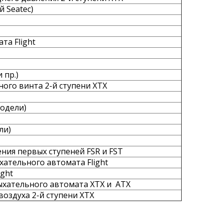
 Seatec)
та Flight
 пр.)
ного винта 2-й ступени XTX
модели)
ли)
ния первых ступеней FSR и FST
ательного автомата Flight
ight
ыхательного автомата XTX и ATX
воздуха 2-й ступени XTX