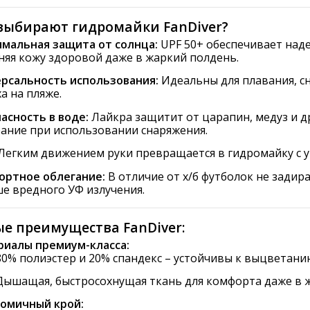
выбирают гидромайки FanDiver?
мальная защита от солнца:
UPF 50+ обеспечивает над
няя кожу здоровой даже в жаркий полдень.
рсальность использования:
Идеальны для плавания, с
а на пляже.
асность в воде:
Лайкра защитит от царапин, медуз и д
ание при использовании снаряжения.
Легким движением руки превращается в гидромайку с 
ортное облегание:
В отличие от х/б футболок не задира
е вредного УФ излучения.
е преимущества FanDiver:
иалы премиум-класса:
80% полиэстер и 20% спандекс – устойчивы к выцветани
Дышащая, быстросохнущая ткань для комфорта даже в 
омичный крой: