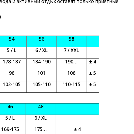
я вода и активный отдых оставят только приятные
!
54
56
58
5 / L
6 / XL
7 / XXL
178-187
184-190
190…
± 4
96
101
106
± 5
102
-105
105-
110
11
0-115
± 5
46
48
5 / L
6 / XL
169-175
175…
± 4