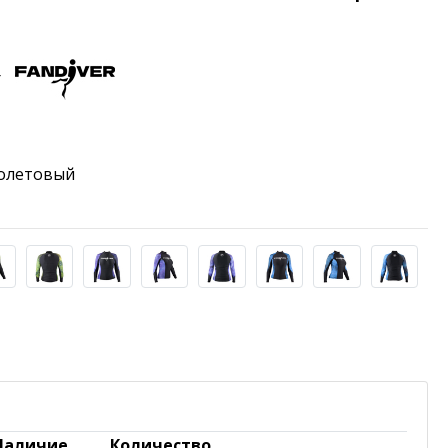
r
иолетовый
Наличие
Количество