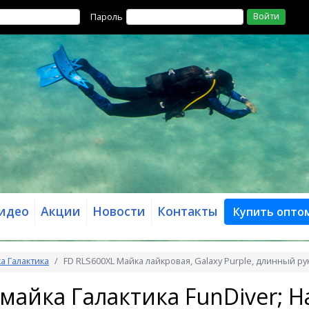
Войти
Пароль
идео
Акции
Новости
Контакты
Купить опто
а Галактика
FD RLS600XL Майка лайкровая, Galaxy Purple, длинный рука
майка Галактика FunDiver; На