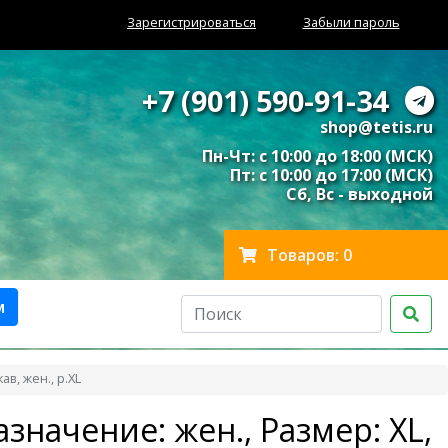
Зарегистрироваться
Забыли пароль
+7 (901) 590-91-34
shop@tetis.ru
Пн-Чт: с 10:00 до 18:00 (МСК)
Пт: с 10:00 до 17:00 (МСК)
Сб, Вс - выходной
Товаров: 0
м
в, жен., р.XL
значение: жен., Размер: XL,