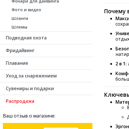
Фонари для дайвинга
Фото и видео
Почему 
Макси
Шланги
сохра
Шлемы
Униве
Подводная охота
отдых
Безоп
Фридайвинг
натир
Плавание
2 в 1:
Комф
Уход за снаряжением
больш
Сувениры и подарки
Ключевы
Распродажа
Матер
Ваш отзыв о магазине:
Эргон