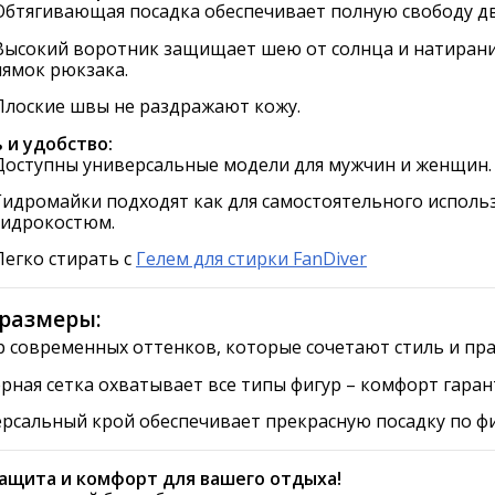
Обтягивающая посадка обеспечивает полную свободу д
Высокий воротник защищает шею от солнца и натирани
лямок рюкзака.
Плоские швы не раздражают кожу.
 и удобство:
Доступны универсальные модели для мужчин и женщин.
Гидромайки подходят как для самостоятельного использ
гидрокостюм.
Легко стирать с
Гелем для стирки FanDiver
 размеры:
 современных оттенков, которые сочетают стиль и пра
рная сетка охватывает все типы фигур – комфорт гара
рсальный крой обеспечивает прекрасную посадку по фиг
 защита и комфорт для вашего отдыха!