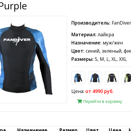
Purple
Производитель:
FanDive
Материал:
лайкра
Назначение:
муж/жен
Цвет:
синий, зеленый, ф
Размеры:
S, M, L, XL, XXL
Цена:
от 4990 руб.
Перейти в корзину
ара
Назначение
Размер
Цвет
Цена