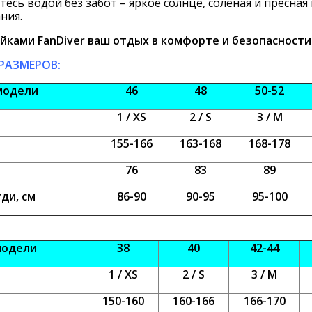
есь водой без забот – яркое солнце, соленая и пресна
ния.
йками FanDiver ваш отдых в комфорте и безопасности
РАЗМЕРОВ:
модели
46
48
50
-52
1 / XS
2 / S
3 / M
155-166
163-1
68
168-17
8
76
8
3
8
9
ди, см
86
-90
90
-95
95
-100
модели
38
40
42
-44
1 / XS
2 / S
3 / M
150-160
160-166
166-1
70