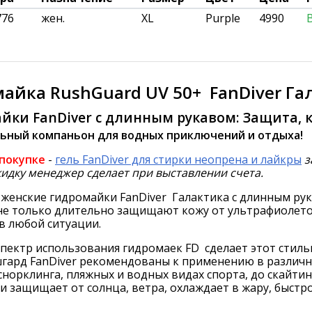
776
жен.
XL
Purple
4990
айка RushGuard UV 50+ FanDiver Г
йки FanDiver с длинным рукавом: Защита, 
ьный компаньон для водных приключений и отдыха!
 покупке
-
гель FanDiver для стирки неопрена и лайкры
з
кидку менеджер сделает при выставлении счета.
женские гидромайки FanDiver Галактика с длинным рук
 не только длительно защищают кожу от ультрафиолето
в любой ситуации.
пектр использования гидромаек FD сделает этот стиль
гард FanDiver рекомендованы к применению в различны
снорклинга, пляжных и водных видах спорта, до скайтин
 защищает от солнца, ветра, охлаждает в жару, быстр