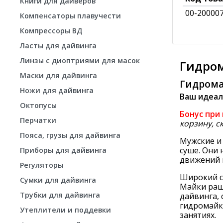
Книги для дайверов
00-20000
Компенсаторы плавучести
Компрессоры ВД
Ласты для дайвинга
Линзы с диоптриями для масок
Гидром
Маски для дайвинга
Гидрома
Ножи для дайвинга
Ваш идеал
Октопусы
Бонус при
Перчатки
корзину, с
Пояса, грузы для дайвинга
Мужские и 
суше. Они
Приборы для дайвинга
движений 
Регуляторы
Широкий с
Сумки для дайвинга
Майки раш
Трубки для дайвинга
дайвинга, 
гидромайки
Утеплители и поддевки
занятиях.