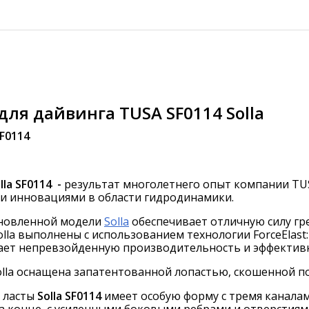
для дайвинга TUSA SF0114 Solla
F0114
lla
SF0114 -
результат
многолетнего опыт компании TUS
и инновациями в области гидродинамики.
новленной модели
Solla
обеспечивает отличную силу гре
la выполнены с использованием технологии ForceElas
ает непревзойденную производительность и эффективно
lla оснащена запатентованной лопастью, скошенной по
ласты
Solla
SF0114
имеет особую форму с тремя канала
а конце, с усиленными боковыми ребрами и отверстиями