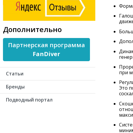
Форма
Галош
движе
Дополнительно
Больш
Допол
Партнерская программа
Динам
FanDiver
генер
Проре
при м
Статьи
Регул
Бренды
Это п
соска
Подводный портал
Скоше
отнош
макси
Систе
миним