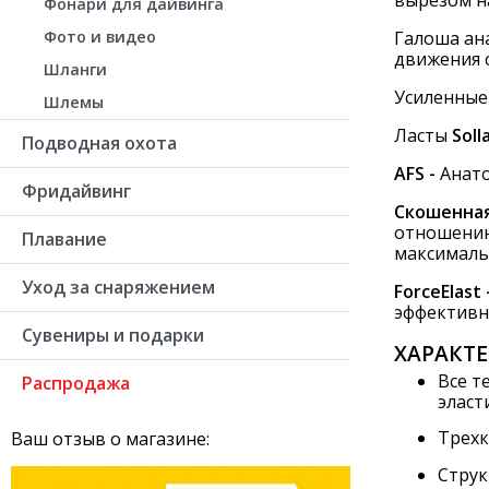
Фонари для дайвинга
Галоша ан
Фото и видео
движения с
Шланги
Усиленные
Шлемы
Ласты
Soll
Подводная охота
AFS -
Анато
Фридайвинг
Скошенная 
отношению
Плавание
максимальн
Уход за снаряжением
ForceElast
эффективн
Сувениры и подарки
ХАРАКТ
Все т
Распродажа
эласт
Трехк
Ваш отзыв о магазине:
Струк