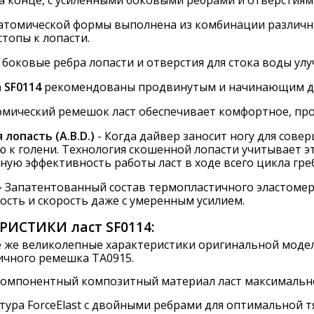
атомической формы выполнена из комбинации различны
топы к лопасти.
 боковые ребра лопасти и отверстия для стока воды у
a
SF0114
рекомендованы продвинутым и начинающим д
мический ремешок ласт обеспечивает комфортное, проч
лопасть (A.B.D.)
- Когда дайвер заносит ногу для совер
 к голени. Технология скошенной лопасти учитывает э
ую эффективность работы ласт в ходе всего цикла гре
-
Запатентованный состав термопластичного эластомера
ость и скорость даже с умеренным усилием.
ЕРИСТИКИ л
аст
SF0114:
е же великолепные характеристики оригинальной модел
ичного ремешка TA0915.
омпонентный композитный материал ласт максимально 
тура ForceElast с двойными ребрами для оптимальной тя