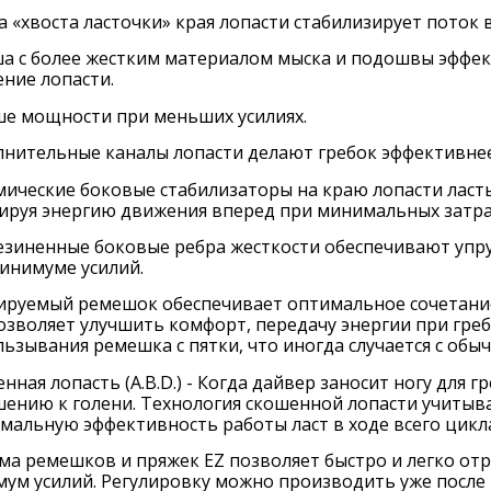
 «хвоста ласточки» края лопасти стабилизирует поток 
а с более жестким материалом мыска и подошвы эффек
ние лопасти.
е мощности при меньших усилиях.
нительные каналы лопасти делают гребок эффективне
ические боковые стабилизаторы на краю лопасти ласт
ируя энергию движения вперед при минимальных затра
зиненные боковые ребра жесткости обеспечивают упруг
инимуме усилий.
ируемый ремешок обеспечивает оптимальное сочетание 
озволяет улучшить комфорт, передачу энергии при гре
льзывания ремешка с пятки, что иногда случается с о
нная лопасть (A.B.D.) - Когда дайвер заносит ногу для г
ению к голени. Технология скошенной лопасти учитыва
мальную эффективность работы ласт в ходе всего цикла
ма ремешков и пряжек EZ позволяет быстро и легко отре
ум усилий. Регулировку можно производить уже после т