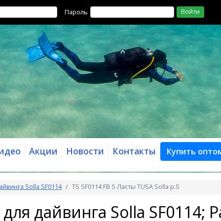
Войти
Пароль
идео
Акции
Новости
Контакты
Купить опто
айвинга Solla SF0114
TS SF0114 FB S Ласты TUSA Solla p.S
для дайвинга Solla SF0114; Р