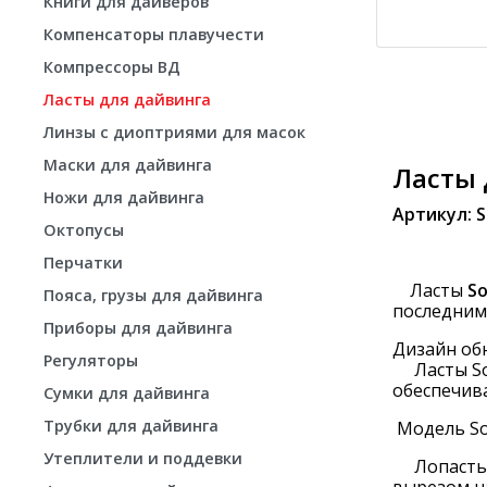
Книги для дайверов
Компенсаторы плавучести
Компрессоры ВД
Ласты для дайвинга
Линзы с диоптриями для масок
Маски для дайвинга
Ласты 
Ножи для дайвинга
Артикул: S
Октопусы
Перчатки
Ласты
So
Пояса, грузы для дайвинга
последним
Приборы для дайвинга
Дизайн об
Регуляторы
Ласты Sol
обеспечив
Сумки для дайвинга
Трубки для дайвинга
Модель So
Утеплители и поддевки
Лопасть 
вырезом н