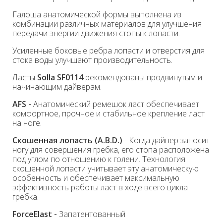
Галоша анатомической формы выполнена из
комбинации различных материалов для улучшения
передачи энергии движения стопы к лопасти.
Усиленные боковые ребра лопасти и отверстия для
стока воды улучшают производительность.
Ласты
Solla
SF0114
рекомендованы продвинутым и
начинающим дайверам.
AFS -
Анатомический ремешок ласт обеспечивает
комфортное, прочное и стабильное крепление ласт
на ноге.
Скошенная лопасть (A.B.D.)
- Когда дайвер заносит
ногу для совершения гребка, его стопа расположена
под углом по отношению к голени. Технология
скошенной лопасти учитывает эту анатомическую
особенность и обеспечивает максимальную
эффективность работы ласт в ходе всего цикла
гребка.
ForceElast
-
Запатентованный