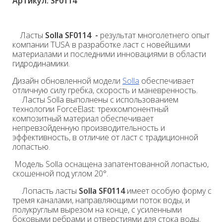
Артикул: SF0114
Ласты
Solla
SF0114 -
результат
многолетнего опыт
компании TUSA в разработке ласт с новейшими
материалами и последними инновациями в области
гидродинамики.
Дизайн обновленной модели
Solla
обеспечивает
отличную силу гребка, скорость и маневренность.
Ласты Solla выполнены с использованием
технологии ForceElast: трехкомпонентный
композитный материал обеспечивает
непревзойденную производительность и
эффективность, в отличие от ласт с традиционной
лопастью.
Модель Solla оснащена запатентованной лопастью,
скошенной под углом 20°.
Лопасть ласты
Solla
SF0114
имеет особую форму с
тремя каналами, направляющими поток воды, и
полукруглым вырезом на конце, с усиленными
боковыми ребрами и отверстиями для стока воды.