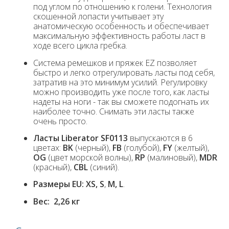
под углом по отношению к голени. Технология
скошенной лопасти учитывает эту
анатомическую особенность и обеспечивает
максимальную эффективность работы ласт в
ходе всего цикла гребка.
Система ремешков и пряжек EZ позволяет
быстро и легко отрегулировать ласты под себя,
затратив на это минимум усилий. Регулировку
можно производить уже после того, как ласты
надеты на ноги - так вы сможете подогнать их
наиболее точно. Снимать эти ласты также
очень просто.
Ласты Liberator
SF0113
выпускаются в 6
цветах:
BK
(черный),
FB
(голубой),
FY
(желтый),
OG
(цвет морской волны),
RP
(малиновый),
MDR
(красный),
CBL
(синий).
Размеры EU:
XS, S
,
M, L
.
Вес: 2,26 кг