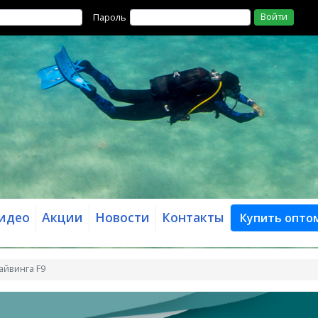
Войти
Пароль
идео
Акции
Новости
Контакты
Купить опто
айвинга F9