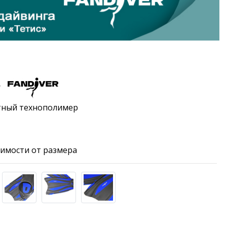
r
тный технополимер
исимости от размера