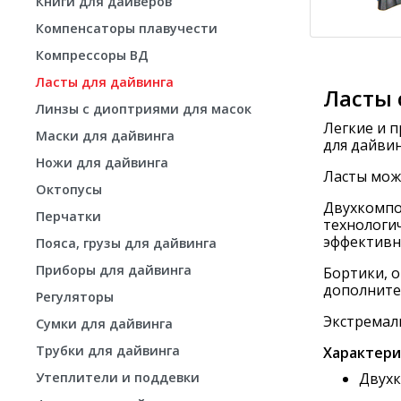
Книги для дайверов
Компенсаторы плавучести
Компрессоры ВД
Ласты для дайвинга
Ласты 
Линзы с диоптриями для масок
Легкие и п
Маски для дайвинга
для дайвин
Ножи для дайвинга
Ласты можн
Октопусы
Двухкомпон
Перчатки
технологи
эффективно
Пояса, грузы для дайвинга
Приборы для дайвинга
Бортики, 
дополнител
Регуляторы
Экстремаль
Сумки для дайвинга
Трубки для дайвинга
Характер
Двухк
Утеплители и поддевки