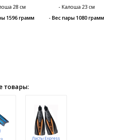
лоша 28 см
- Калоша 23 см
ры 1596 грамм
-
Вес пары 1080 грамм
 товары:
я
Ласты Express
23