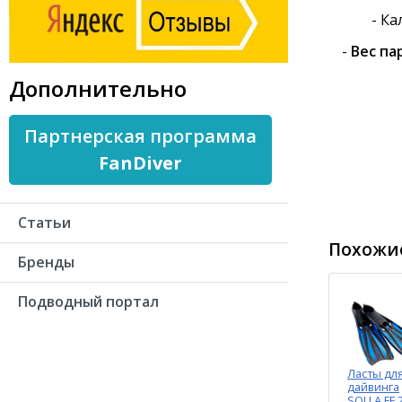
- Ка
-
Вес па
Дополнительно
Партнерская программа
FanDiver
Статьи
Похожие
Бренды
Подводный портал
Ласты дл
дайвинга
SOLLA FF 