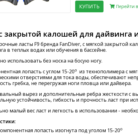
КУПИТЬ
Перейти в
с закрытой калошей для дайвинга и
рочные ласты F9 бренда FanDiver, с мягкой закрытой ка
га в теплых водах или обучения в бассейне.
о использовать без носка на босую ногу.
о
ентная лопасть с углом 15-20
из технополимера с мя
ческими отверстиями для тока воды, обеспечивают
неп
сть гребка, не перегружая ноги пловца или дайвера.
овальный вырез и дополнительные ребра жесткости с в
ьную устойчивость, гибкость и прочность ласт при ис
но малый вес ласт и легкость в использовании - необ
истики:
о
омпонентная лопасть изогнута под уголом 15-20