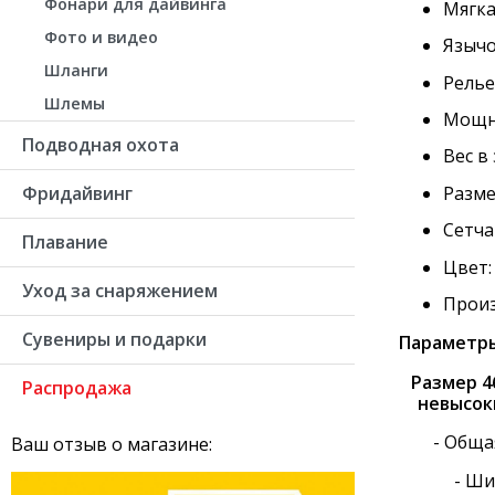
Фонари для дайвинга
Мягка
Фото и видео
Язычо
Шланги
Релье
Шлемы
Мощн
Подводная охота
Вес в
Разме
Фридайвинг
Сетча
Плавание
Цвет:
Уход за снаряжением
Произ
Сувениры и подарки
Параметры
Размер 46
Распродажа
невысок
- Обща
Ваш отзыв о магазине:
- Ши