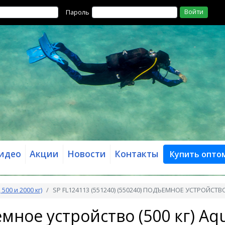
Войти
Пароль
идео
Акции
Новости
Контакты
Купить опто
500 и 2000 кг)
SP FL124113 (551240) (550240) ПОДЪЕМНОЕ УСТРОЙСТВО
ное устройство (500 кг) Aqu