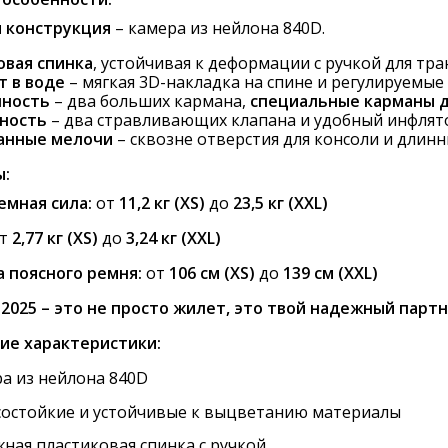
 конструкция
– камера из нейлона 840D.
овая спинка
, устойчивая к деформации с ручкой для тр
 в воде
– мягкая 3D-накладка на спине и регулируемые
чность
– два больших кармана,
специальные карманы д
ность
– два стравливающих клапана и удобный инфлято
анные мелочи
– сквозне отверстия для консоли и длинн
ы:
мная сила:
от
11,2
кг (XS)
до
23,5 кг (XXL)
т
2,77 кг (XS)
до
3
,24 кг (XXL)
 поясного ремня:
от
106 см (XS)
до
139 см (XXL)
2025 – это не просто жилет, это твой надежный партн
ие характеристики:
а из нейлона 840D
остойкие и устойчивые к выцветанию материалы
ная пластиковая спинка с ручкой