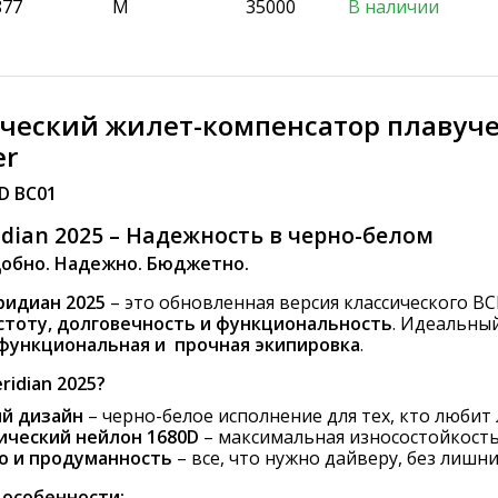
877
M
35000
В наличии
ческий жилет-компенсатор плавучес
er
D BC01
dian 2025 – Надежность в черно-белом
добно. Надежно. Бюджетно.
идиан 2025
– это обновленная версия классического BC
стоту, долговечность и функциональность
. Идеальны
функциональная и прочная экипировка
.
idian 2025?
й дизайн
– черно-белое исполнение для тех, кто любит
ический нейлон 1680D
– максимальная износостойкост
о и продуманность
– все, что нужно дайверу, без лишн
особенности: