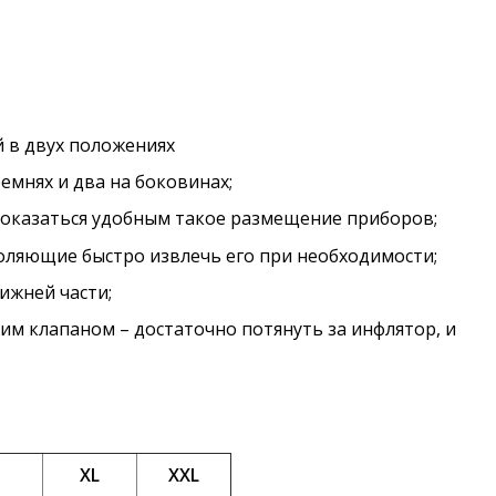
 в двух положениях
емнях и два на боковинах;
показаться удобным такое разме­щение приборов;
оляю­щие быстро извлечь его при необходимости;
ижней части;
м клапаном – достаточно потянуть за инфлятор, и
XL
XXL