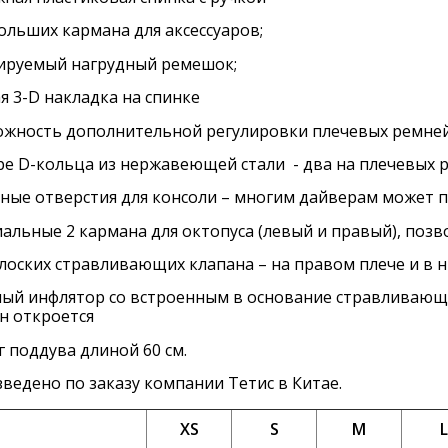
ольших кармана для аксессуаров;
ируемый нагрудный ремешок;
я 3-D накладка на спинке
жность дополнительной регулировки плечевых ремней
е D-кольца из нержавеющей стали - два на плечевых р
ные отверстия для консоли – многим дай­верам может 
альные 2 кармана для октопуса (левый и правый), позв
лоских стравливающих клапана – на правом плече и в н
ый инфлятор со встроенным в основание стравливающи
н откроется
 поддува длиной 60 см.
ведено по заказу компании Тетис в Китае.
XS
S
M
L