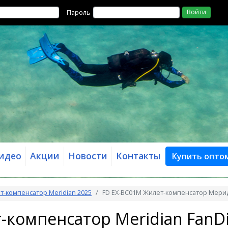
Войти
Пароль
идео
Акции
Новости
Контакты
Купить опто
т-компенсатор Meridian 2025
FD EX-BC01M Жилет-компенсатор Мерид
-компенсатор Meridian FanDi