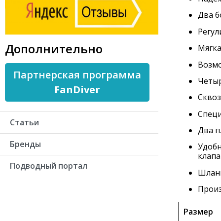
Два б
Регул
Дополнительно
Мягка
Возмо
Партнерская программа
Четыр
FanDiver
Сквоз
Специ
Статьи
Два п
Бренды
Удобн
клапа
Подводный портал
Шланг
Произ
Размер