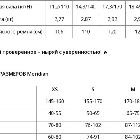
я сила (кг/Н)
11,2/110
14,3/140
17,3/170
18,4
а (кг)
2,77
2,87
2,92
2,
ясного ремня (см)
106
110
120
1
 проверенное – ныряй с уверенностью!
🔥
РАЗМЕРОВ Meridian
XS
S
M
145-160
155-170
170-18
40-55
50-65
65-75
70-80
76-102
87-11
60-80
74-91
84-10