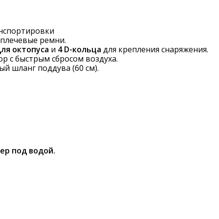
анспортировки
 плечевые ремни.
ля октопуса
и
4 D-кольца
для крепления снаряжения.
р с быстрым сбросом воздуха.
ый шланг поддува (60 см).
ер под водой.