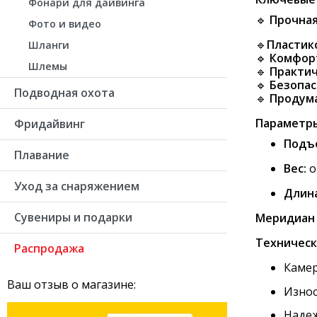
Фонари для дайвинга
🔹
Прочная
Фото и видео
🔹
Пластик
Шланги
🔹
Комфорт
Шлемы
🔹
Практи
🔹
Безопас
Подводная охота
🔹
Продум
Параметр
Фридайвинг
Подъе
Плавание
Вес:
о
Уход за снаряжением
Длина
Сувениры и подарки
Mеридиан 
Техническ
Распродажа
Камер
Ваш отзыв о магазине:
Износ
Надеж