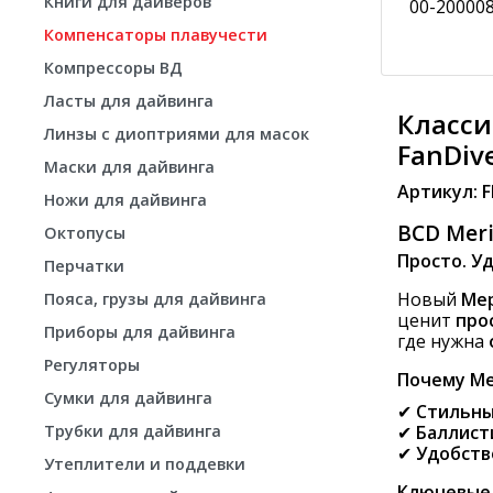
Книги для дайверов
00-20000
Компенсаторы плавучести
Компрессоры ВД
Ласты для дайвинга
Класси
Линзы с диоптриями для масок
FanDiv
Маски для дайвинга
Артикул: F
Ножи для дайвинга
BCD Meri
Октопусы
Просто. У
Перчатки
Новый
Mер
Пояса, грузы для дайвинга
ценит
про
Приборы для дайвинга
где нужна
Регуляторы
Почему Mer
Сумки для дайвинга
✔
Стильны
Трубки для дайвинга
✔
Баллист
✔
Удобств
Утеплители и поддевки
Ключевые 