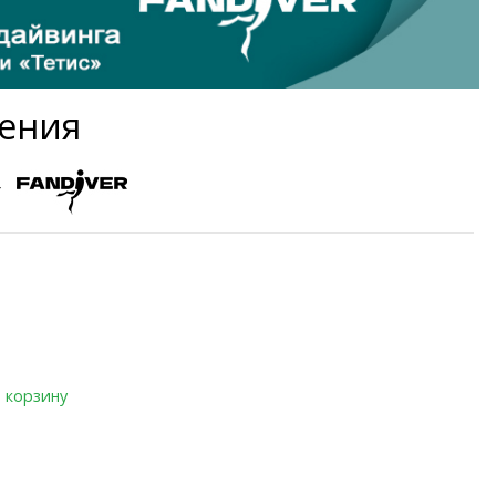
ления
r
 корзину