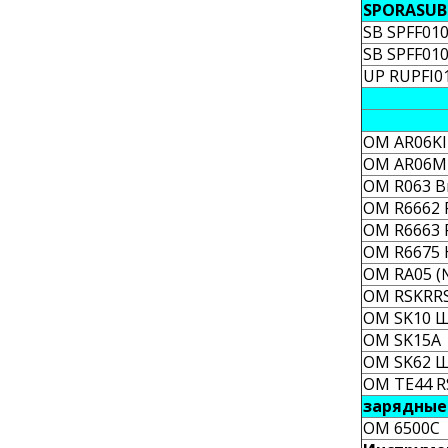
SPORASUB
SB SPFF010
SB SPFF010
UP RUPFI0
OM AR06KIT
OM AR06MU
OM R063 В
OM R6662 
OM R6663 
OM R6675 
OM RA05 (№
OM RSKRRS 
OM SK10 Ш
OM SK15A 
OM SK62 Ш
OM TE44 R
зарядные
OM 6500C 