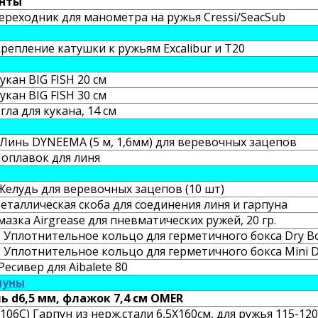
нты
ереходник для манометра на ружья Cressi/SeacSub
репление катушки к ружьям Excalibur и T20
кан BIG FISH 20 см
кан BIG FISH 30 см
ла для кукана, 14 см
Линь DYNEEMA (5 м, 1,6мм) для веревочных зацепов
оплавок для линя
Желудь для веревочных зацепов (10 шт)
еталлическая скоба для соединения линя и гарпуна
азка Airgrease для пневматических ружей, 20 гр.
 Уплотнительное кольцо для герметичного бокса Dry B
 Уплотнительное кольцо для герметичного бокса Mini D
есивер для Aibalete 80
пуны
ь d6,5 мм, флажок 7,4 см OMER
106C) Гарпун из нерж.стали 6,5X160см, для ружья 115-120