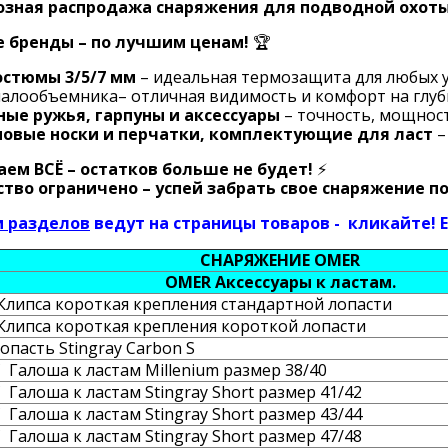
озная распродажа снаряжения для подводной охоты
 бренды – по лучшим ценам!
🏆
стюмы 3/5/7 мм
– идеальная термозащита для любых у
алообъемника– отличная видимость и комфорт на глуб
ые ружья, гарпуны и аксессуары
– точность, мощност
овые носки и перчатки, комплектующие для ласт
–
аем ВСЁ – остатков больше не будет!
⚡
тво ограничено – успей забрать свое снаряжение 
и разделов
ведут на страницы товаров - кликайте! Ес
СНАРЯЖЕНИЕ OMER
OMER Аксессуары к ластам.
Клипса короткая крепления стандартной лопасти
Клипса короткая крепления короткой лопасти
пасть Stingray Carbon S
 Галоша к ластам Millenium размер 38/40
Галоша к ластам Stingray Short размер 41/42
Галоша к ластам Stingray Short размер 43/44
Галоша к ластам Stingray Short размер 47/48