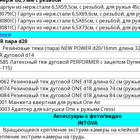
нерж d6,5 мм с резьбой
арпун из нерж.стали 6,5X59,5см, с резьбой, для ружья 45
3079IC) Гарпун из нерж.стали 6,5X69,6см, с резьбой, для 
3080IC) Гарпун из нерж.стали 6,5X65см, с резьбой, для ру
3081IC) Гарпун из нерж.стали 6,5X73см, с резьбой, для руж
инки
R пара d20
 Резиновые тяжи (пара) NEW POWER d20/16mm длина 32 
 дуговой d14
58S Латексный тяж дуговой PERFORMER с зацепом Dyneem
-115)
062 Резиновый тяж дуговой ONE d18 длина 62 см (ружье
074 Резиновый тяж дуговой ONE d18 длина 74 см (ружье
084 Резиновый тяж дуговой ONE d18 длина 84 см (ружье
001 Манжета ввертная для ружья One Air
0003 Адаптер для катушки One к ружьям Cressi
Аксессуары к фото/видео
INTOVA
 Вращающееся крепление экстрим-камеры на клейкой
репление экстрим-камеры на грудь