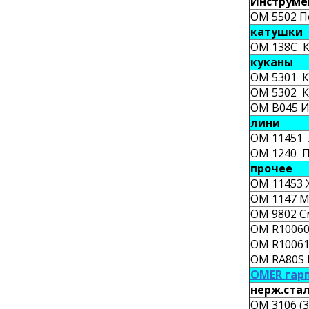
Инструме
OM 5502 П
катушки
OM 138C К
куканы
OM 5301 Ку
OM 5302 Ку
OM B045 Иг
лини
OM 11451 
OM 1240 П
прочее
OM 11453 
OM 1147 М
OM 9802 См
OM R10060
OM R10061
OM RA80S Р
OMER гар
нерж.стал
OM 3106 (3