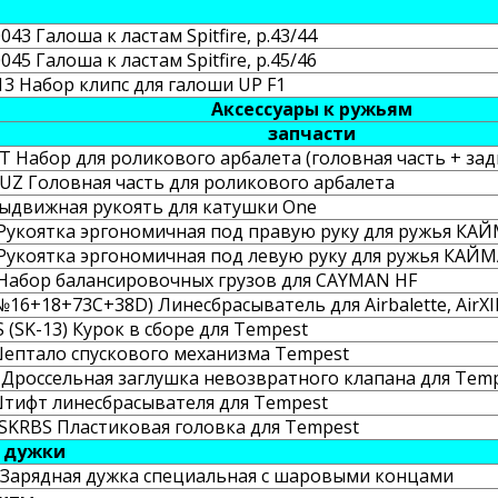
043 Галоша к ластам Spitfire, р.43/44
045 Галоша к ластам Spitfire, р.45/46
13 Набор клипс для галоши UP F1
Аксессуары к ружьям
запчасти
 Набор для роликового арбалета (головная часть + зад
Z Головная часть для роликового арбалета
ыдвижная рукоять для катушки One
Рукоятка эргономичная под правую руку для ружья КА
Рукоятка эргономичная под левую руку для ружья КАЙ
Набор балансировочных грузов для CAYMAN HF
16+18+73С+38D) Линесбрасыватель для Airbalette, AirXI
(SK-13) Курок в сборе для Tempest
ептало спускового механизма Tempest
Дроссельная заглушка невозвратного клапана для Tem
тифт линесбрасывателя для Tempest
SKRBS Пластиковая головка для Tempest
 дужки
Зарядная дужка специальная с шаровыми концами