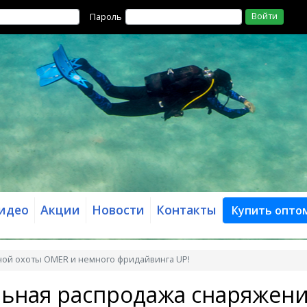
Войти
Пароль
идео
Акции
Новости
Контакты
Купить опто
ной охоты OMER и немного фридайвинга UP!
льная распродажа снаряжени