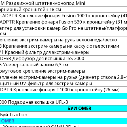
OM Раздвижной штатив-монопод Mini
арнирный кронштейн 18 см
0-ADPTR Крепление фонаря Fusion 1000 к кронштейну (4
-ADPTR Крепление фонаря Fusion 530 к кронштейну (31 м
аптер для установки камер Go Pro на штативы/платфо
ием
епление экстрим-камеры на руль велосипеда/весло
3 Крепление экстрим-камеры на каску с отверстиями
SP1 Красный фильтр для экстрим-камеры
 DFSR Диффузор для вспышки ISS 2000
.5 Универсальный зажим 6,3 см
омутовое крепление экстрим-камеры
пление экстрим-камеры на ружья (диаметр ствола 2,8-4
ащитный UV-фильтр для экстрим-камеры
ADPTR Крепление фонаря T1000 к кронштейну (26 мм)
000 Подводная вспышка UFL-3
БУИ OMER
Буй Traction
а OMER