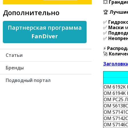
💥
Гранди
Дополнительно
🏆
Лучшие
✅
Гидроко
Партнерская программа
✅
Маски
м
✅
Подводн
FanDiver
✅
Неопрен
⚡
Распрод
🚀
Количес
Статьи
Заголовк
Бренды
Подводный портал
OM 6192K 
OM 6194K 
OM PC25 Ло
OM S6138C
OM S7141C 
OM S7142C 
OM S7146C 