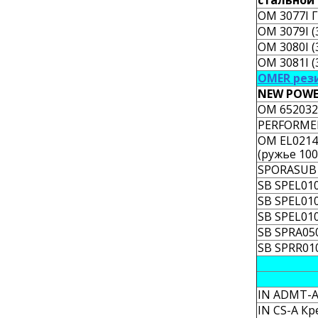
стальной 
OM 3077I Г
OM 3079I (
OM 3080I (
OM 3081I (
OMER рез
NEW POWE
OM 652032
PERFORMER
OM EL0214
(ружье 100
SPORASUB
SB SPEL010
SB SPEL010
SB SPEL010
SB SPRA05
SB SPRR01
IN ADMT-A
IN CS-A К