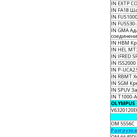
IN EXTP C
IN FA18 Ш
IN FUS100
IN FUS530
IN GMA Ад
соединен
IN HBM Кр
IN HEL MT
IN IFRED 
IN ISS2000
IN P-UCA2
IN RBMT Х
IN SGM Кре
IN SPUV З
IN T1000-
OLYMPUS
V6320120E
OM 5556C 
Разгрузк