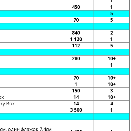
1
450
1
5
70
5
840
2
1 120
1
112
5
280
10+
1
70
10+
1
10+
150
3
ox
14
10+
ry Box
14
4
3 500
1
см, один флажок 7,4см,