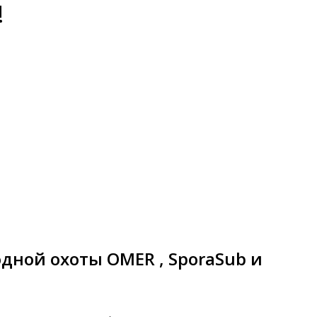
!
дной охоты OMER , SporaSub и