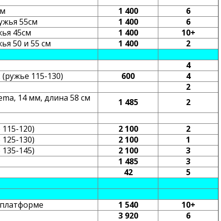
см
1 400
6
ружья 55см
1 400
6
жья 45см
1 400
10+
ья 50 и 55 см
1 400
2
4
(ружье 115-130)
600
4
2
a, 14 мм, длина 58 см
1 485
2
 115-120)
2 100
2
 125-130)
2 100
1
 135-145)
2 100
3
1 485
3
42
5
 платформе
1 540
10+
3 920
6