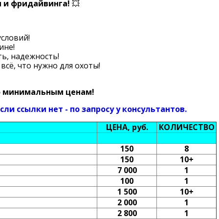
 и фридайвинга!
💥
словий!
ине!
ь, надежность!
 всё, что нужно для охоты!
по минимальным ценам!
ли ссылки нет - по запросу у консультантов.
ЦЕНА, руб.
КОЛИЧЕСТВО
150
8
150
10+
7 000
1
100
1
1 500
10+
2 000
1
2 800
1