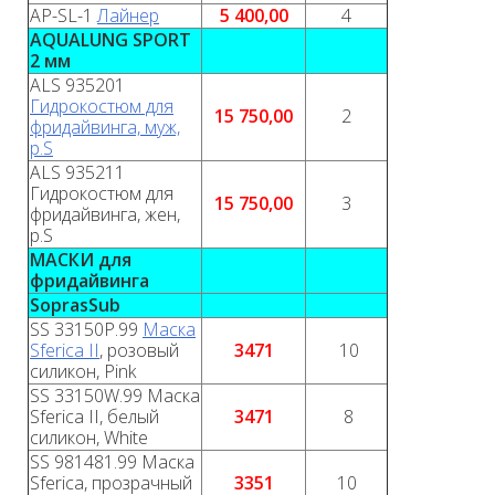
AP-SL-1
Лайнер
5 400,00
4
AQUALUNG SPORT
2 мм
ALS 935201
Гидрокостюм для
15 750,00
2
фридайвинга, муж,
р.S
ALS 935211
Гидрокостюм для
15 750,00
3
фридайвинга, жен,
р.S
МАСКИ для
фридайвинга
SoprasSub
SS 33150P.99
Маска
Sferica II
, розовый
3471
10
силикон, Pink
SS 33150W.99 Маска
Sferica II, белый
3471
8
силикон, White
SS 981481.99 Маска
Sferica, прозрачный
3351
10