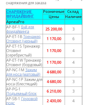
снаряжения для заказа
Розничные
Склад
СНАРЯЖЕНИЕ
ФРИДАЙВИНГ
Цены
Наличие
ApneaPro
AP-BF-1
Буй для
25 200,00
3
фридайвинга
AP-ET-1B
Тренажер
1 170,00
6
Отовент (черный)
AP-ET-1S Тренажер
Отовент
1 170,00
4
(серебристый)
AP-ET-1W Тренажер
1 170,00
4
Отовент (бордовый)
AP-NC-1M
Зажим
4 680,00
3
для носа (матовый)
AP-NC-1P Зажим для
4 680,00
3
носа (блестящий)
AP-PG-1
6 210,00
3
Подъемный блок
AP-SB-1
Грузовой
2 430,00
4
пояс