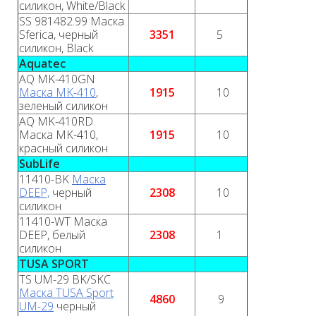
силикон, White/Black
SS 981482.99 Маска
Sferica, черный
3351
5
силикон, Black
Aquatec
AQ MK-410GN
Маска MK-410
,
1915
10
зеленый силикон
AQ MK-410RD
Маска MK-410,
1915
10
красный силикон
SubLife
11410-BK
Маска
DEEP,
черный
2308
10
силикон
11410-WT Маска
DEEP, белый
2308
1
силикон
TUSA SPORT
TS UM-29 BK/SKC
Маска TUSA Sport
4860
9
UM-29
черный